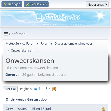
Inloggen
Registreren
Hoofdmenu
Meteo Service Forum
Forum
Discussie omtrent het weer
►
►
Onweerskansen
►
Onweerskansen
Discussie omtrent onweerskansen
Govert
en 36 gasten bekijken dit board.
1
...
3
4
Pagina's
5
OMLAAG
Onderwerp
/
Gestart door
Onweerskansen 15 en 16 juni