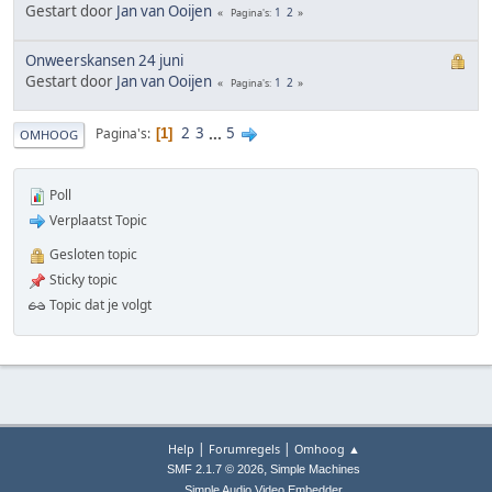
Gestart door
Jan van Ooijen
1
2
Pagina's
Onweerskansen 24 juni
Gestart door
Jan van Ooijen
1
2
Pagina's
2
3
...
5
Pagina's
1
OMHOOG
Poll
Verplaatst Topic
Gesloten topic
Sticky topic
Topic dat je volgt
|
|
Help
Forumregels
Omhoog ▲
,
SMF 2.1.7 © 2026
Simple Machines
Simple Audio Video Embedder