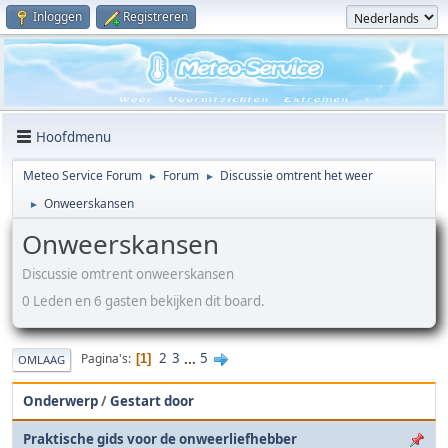
Inloggen
Registreren
Hoofdmenu
Meteo Service Forum
Forum
Discussie omtrent het weer
►
►
Onweerskansen
►
Onweerskansen
Discussie omtrent onweerskansen
0 Leden en 6 gasten bekijken dit board.
2
3
...
5
Pagina's
1
OMLAAG
Onderwerp
/
Gestart door
Praktische gids voor de onweerliefhebber