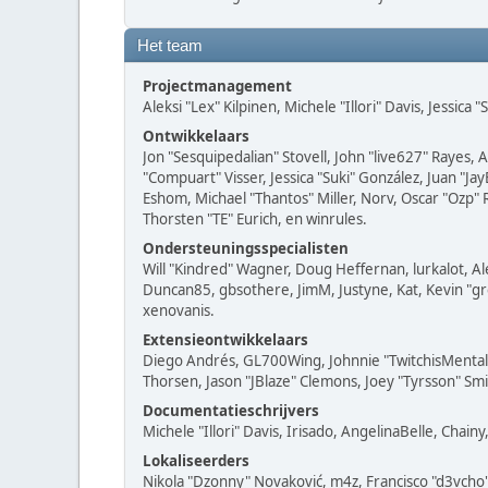
Het team
Projectmanagement
Aleksi "Lex" Kilpinen, Michele "Illori" Davis, Jessica
Ontwikkelaars
Jon "Sesquipedalian" Stovell, John "live627" Rayes,
"Compuart" Visser, Jessica "Suki" González, Juan 
Eshom, Michael "Thantos" Miller, Norv, Oscar "Ozp" 
Thorsten "TE" Eurich, en winrules.
Ondersteuningsspecialisten
Will "Kindred" Wagner, Doug Heffernan, lurkalot, Al
Duncan85, gbsothere, JimM, Justyne, Kat, Kevin "gr
xenovanis.
Extensieontwikkelaars
Diego Andrés, GL700Wing, Johnnie "TwitchisMental"
Thorsen, Jason "JBlaze" Clemons, Joey "Tyrsson" Smi
Documentatieschrijvers
Michele "Illori" Davis, Irisado, AngelinaBelle, Cha
Lokaliseerders
Nikola "Dzonny" Novaković, m4z, Francisco "d3vch