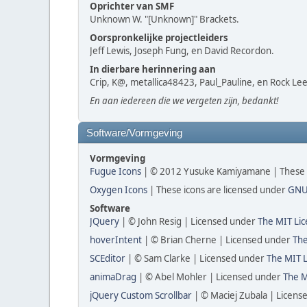
Oprichter van SMF
Unknown W. "[Unknown]" Brackets.
Oorspronkelijke projectleiders
Jeff Lewis, Joseph Fung, en David Recordon.
In dierbare herinnering aan
Crip, K@, metallica48423, Paul_Pauline, en Rock Lee
En aan iedereen die we vergeten zijn, bedankt!
Software/Vormgeving
Vormgeving
Fugue Icons
| © 2012 Yusuke Kamiyamane | These ic
Oxygen Icons
| These icons are licensed under
GNU
Software
JQuery
| © John Resig | Licensed under
The MIT Lic
hoverIntent
| © Brian Cherne | Licensed under
The
SCEditor
| © Sam Clarke | Licensed under
The MIT L
animaDrag
| © Abel Mohler | Licensed under
The M
jQuery Custom Scrollbar
| © Maciej Zubala | Licen