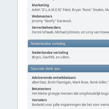
Marketing
Adish "(F.L.A.M.E.R)" Patel, Bryan "Runic" Deakin, 
Webmasters
Jeremy "SleePy" Darwood.
Serverbeheerders
Derek Schwab, Michael Johnson, en Liroy van Hoewi
Nederlandse vertaling
Nederlandse vertaling
@rjen, Dav999, en LiBen.
Speciale dank aan
Adviserende ontwikkelaars
albertlast, Brett Flannigan, Mark Rose, René-Gilles
Betatesters
Het kleine groepje mensen dat onophoudelijk bugs 
Vertalers
Bedankt voor jullie inspanningen die het voor men