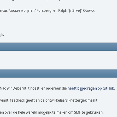
Marcus "cσσкιє мσηѕтєя" Forsberg, en Ralph "[n3rve]" Otowo.
jk.
 "Nao 尚" Deberdt, tinoest, en iedereen die
heeft bijgedragen op GitHub
.
vindt, feedback geeft en de ontwikkelaars knettergek maakt.
sen over de hele wereld mogelijk te maken om SMF te gebruiken.