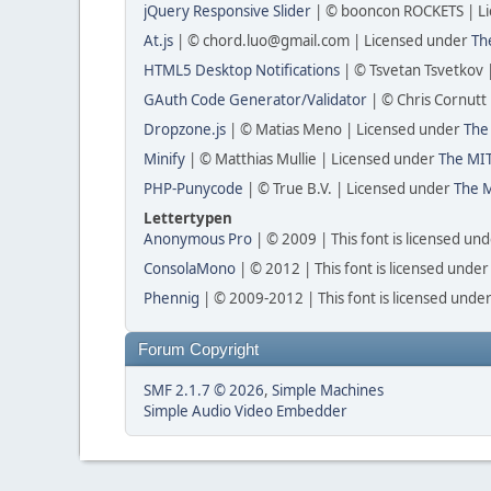
jQuery Responsive Slider
| © booncon ROCKETS | L
At.js
| © chord.luo@gmail.com | Licensed under
Th
HTML5 Desktop Notifications
| © Tsvetan Tsvetkov 
GAuth Code Generator/Validator
| © Chris Cornutt
Dropzone.js
| © Matias Meno | Licensed under
The
Minify
| © Matthias Mullie | Licensed under
The MIT
PHP-Punycode
| © True B.V. | Licensed under
The M
Lettertypen
Anonymous Pro
| © 2009 | This font is licensed un
ConsolaMono
| © 2012 | This font is licensed under
Phennig
| © 2009-2012 | This font is licensed under
Forum Copyright
SMF 2.1.7 © 2026
,
Simple Machines
Simple Audio Video Embedder