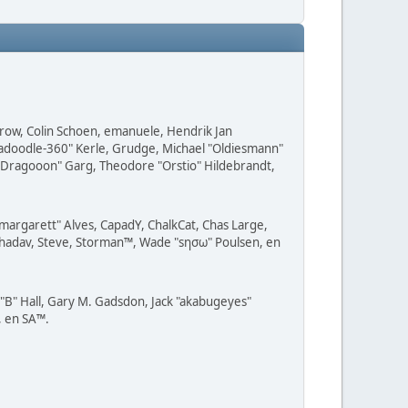
 Grow, Colin Schoen, emanuele, Hendrik Jan
radoodle-360" Kerle, Grudge, Michael "Oldiesmann"
z "Dragooon" Garg, Theodore "Orstio" Hildebrandt,
"margarett" Alves, CapadY, ChalkCat, Chas Large,
, shadav, Steve, Storman™, Wade "sησω" Poulsen, en
B" Hall, Gary M. Gadsdon, Jack "akabugeyes"
, en SA™.