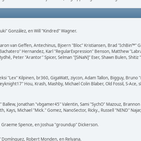
 "Suki" González, en Will "Kindred" Wagner.
 Aaron van Geffen, Antechinus, Bjoern "Bloc" Kristiansen, Brad "IchBin™"
"JayBachatero" Hernandez, Karl "RegularExpression" Benson, Matthew "Lab
Rydhé, Peter "Arantor" Spicer, Selman "[SiNaN]" Eser, Shawn Bulen, Shiti
eksi "Lex" Kilpinen, br360, GigaWatt, ziycon, Adam Tallon, Bigguy, Bruno 
eyknight17" Hou, Krash, Mashby, Michael Colin Blaber, Old Fossil, S-Ace
 Ballew, Jonathan "vbgamer45" Valentin, Sami "SychO" Mazouz, Brannon "
th, Kays, Michael "Mick." Gomez, NanoSector, Ricky., Russell "NEND" Najar
iny, Graeme Spence, en Joshua "groundup" Dickerson.
o" Domínguez, Robert Monden, en Relyana.