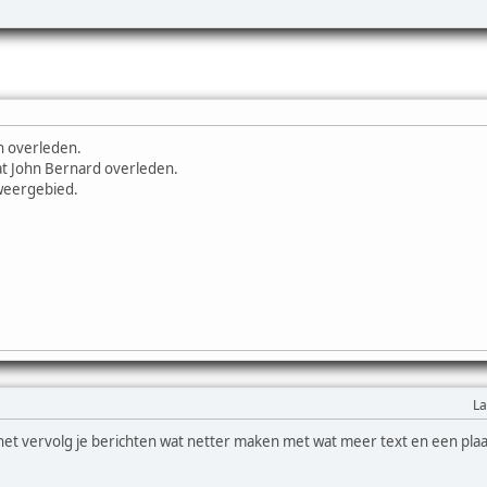
n overleden.
at John Bernard overleden.
weergebied.
La
 het vervolg je berichten wat netter maken met wat meer text en een plaatj