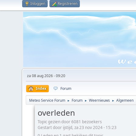
Inloggen
Registreren
za 08 aug 2026 - 09:20
Index
Forum
Meteo Service Forum
Forum
Weernieuws
Algemeen
►
►
►
overleden
Topic gezien door 6081 bezoekers
Gestart door ijstijd, za 23 nov 2024 - 15:23
0 Leden en 1 gast bekijken dit topic.