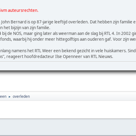
 ivm auteursrechten.
ohn Bernard is op 87-jarige leeftijd overleden. Dat hebben zijn familie
het bijzijn van zijn familie.
ij de NOS, maar ging later als weerman aan de slag bij RTL 4. In 2002 ging
onds, waarbij hij onder meer hittegolftips aan ouderen gaf. Voor zijn w
enlang namens het RTL Weer een bekend gezicht in vele huiskamers. Sinds
ns", reageert hoofdredacteur Ilse Openneer van RTL Nieuws.
een
overleden
►