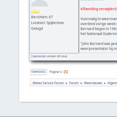
Afbeelding verwijderd
Berichten: 67
Voormalig tv-weerman J
Location: Spijkenisse
overleed vorige week in 
Gelogd
Bernard begon in 1984 b
het Nationaal Ouderenf
"John Bernard was jar
weerpresentator bij o
3 personen
vinden dit leuk.
Pagina's
1
OMHOOG
Meteo Service Forum
Forum
Weernieuws
Algem
►
►
►