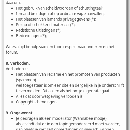
daarom:
Het gebruik van scheldwoorden of schuttingtaal;
Iemand beledigen of op ordinaire wijze aanvallen;
Het plaatsen van iemands privégegevens (*);
Porno of schokkend materiaal (*);
Racistische uitlatingen (*);
Bedreigingen (*);
Wees altijd behulpzaam en toon respect naar anderen en het
forum.
8. Verboden.
Verboden is:
Het plaatsen van reclame en het promoten van producten
(spammen)
wel toegestaan is om een site en dergelijke in je onderschrift
te vermelden. Dit alleen als het om je eigen site gaat.
Alles dat door wetgeving verboden is.
Copyrightschendingen.
9. Ongewenst.
Je gedragen als een moderator (Wannabee modje),
als je vindt dat er in een topic gemodereerd moet worden,
dan plaats je niet zelf opmerkingen of waarschuwingen,