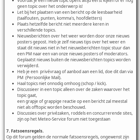
Voordat je een nieuw topic opent altijd eerst kijken of er nog
geen topic over het onderwerp is!
Let bij het plaatsen van een bericht op de leesbaarheid
(taalfouten, punten, komma's, hoofdletters)
Plaats hetzelfde bericht niet meerdere keren in
verschillende topics.
Nieuwsberichten over het weer worden door onze nieuws
posters gepost. Heb je zelf nieuws tips over het weer en
staat dit nieuws niet in het nieuwsberichten topic stuur dan
een PM naar een van onze nieuws posters of moderators.
Geplaatst nieuws buiten de nieuwsberichten topics worden
verwijderd.
Heb je een privévraag of aanbod aan een lid, doe dit dan via
PM (Persoonlijke Mail).
Haal topics niet onnodig omhoog (schop / kick).
Discussieer in een topic alleen over de zaken waarover het
topic gaat,
een grapje of grappige reactie op een bericht zal meestal
niet als offtopic worden beschouwd.
Discussies over privézaken, roddels en concurrerende sites,
zijn op het Meteo-Service forum niet toegestaan
7. Fatsoensregels.
Op dit forum gelden de normale fatsoensregels, ongewenst zijn