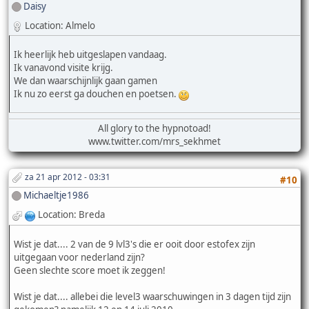
Daisy
Location: Almelo
Ik heerlijk heb uitgeslapen vandaag.
Ik vanavond visite krijg.
We dan waarschijnlijk gaan gamen
Ik nu zo eerst ga douchen en poetsen.
All glory to the hypnotoad!
www.twitter.com/mrs_sekhmet
za 21 apr 2012 - 03:31
#10
Michaeltje1986
Location: Breda
Wist je dat.... 2 van de 9 lvl3's die er ooit door estofex zijn
uitgegaan voor nederland zijn?
Geen slechte score moet ik zeggen!
Wist je dat.... allebei die level3 waarschuwingen in 3 dagen tijd zijn