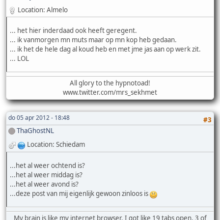
Location: Almelo
... het hier inderdaad ook heeft geregent.
... ik vanmorgen mn muts maar op mn kop heb gedaan.
... ik het de hele dag al koud heb en met jme jas aan op werk zit.
... LOL
All glory to the hypnotoad!
www.twitter.com/mrs_sekhmet
do 05 apr 2012 - 18:48
#3
ThaGhostNL
Location: Schiedam
...het al weer ochtend is?
...het al weer middag is?
...het al weer avond is?
...deze post van mij eigenlijk gewoon zinloos is
My brain is like my internet browser. I got like 19 tabs open, 3 of