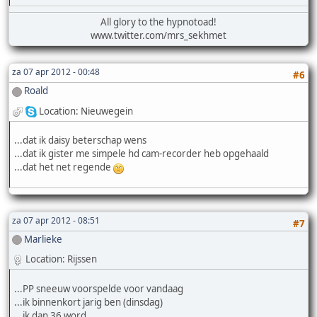
All glory to the hypnotoad!
www.twitter.com/mrs_sekhmet
za 07 apr 2012 - 00:48
#6
Roald
Location: Nieuwegein
...dat ik daisy beterschap wens
...dat ik gister me simpele hd cam-recorder heb opgehaald
...dat het net regende
za 07 apr 2012 - 08:51
#7
Marlieke
Location: Rijssen
...PP sneeuw voorspelde voor vandaag
...ik binnenkort jarig ben (dinsdag)
...ik dan 36 word