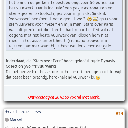
het binnen de perken. Ik besteed ongeveer 50 euries aan
het vuurwerk. Dat is inclusief een pakje astronauten en
sterretjes en pistoolschijfjes voor mijn kids. Sinds ik
'volwassen' ben (ben ik dat eigenlijk wel?
) ga ik voor
siervuurwerk voor mezelf en mijn man. Stars over Paris
was altijd zo'n pot die ik er bij had, maar het feit wil dat
degene met het beste vuurwerk van Rijssen hem niet
meer in het assortiment heeft. (niemand trouwens in
Rijssen) Jammer want hij is best wel leuk voor dat geld...
Inderdaad, die "Stars over Paris" hoort geloof ik bij de Dynasty
Collection (Wollf's Vuurwerk)
Die hebben ze hier helaas ook uit het assortiment gehaald, terwijl
dat betaalbaar, prachtig, hardknallend vuurwerk is.
Onweersdagen 2018: 69
vooral met Mark.
do 20 dec 2012 - 17:25
#14
Marsel
Location: Woensdrecht of Zevenhuizen (ZH)