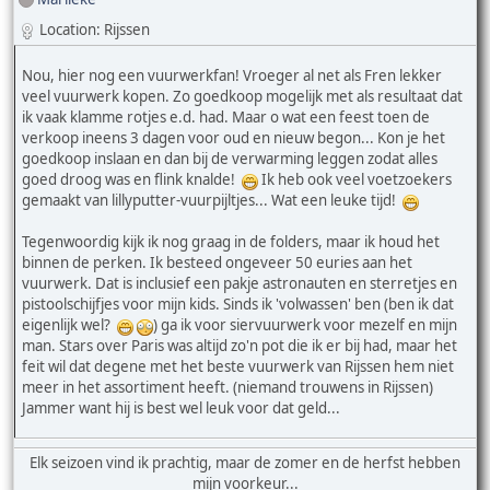
Location: Rijssen
Nou, hier nog een vuurwerkfan! Vroeger al net als Fren lekker
veel vuurwerk kopen. Zo goedkoop mogelijk met als resultaat dat
ik vaak klamme rotjes e.d. had. Maar o wat een feest toen de
verkoop ineens 3 dagen voor oud en nieuw begon... Kon je het
goedkoop inslaan en dan bij de verwarming leggen zodat alles
goed droog was en flink knalde!
Ik heb ook veel voetzoekers
gemaakt van lillyputter-vuurpijltjes... Wat een leuke tijd!
Tegenwoordig kijk ik nog graag in de folders, maar ik houd het
binnen de perken. Ik besteed ongeveer 50 euries aan het
vuurwerk. Dat is inclusief een pakje astronauten en sterretjes en
pistoolschijfjes voor mijn kids. Sinds ik 'volwassen' ben (ben ik dat
eigenlijk wel?
) ga ik voor siervuurwerk voor mezelf en mijn
man. Stars over Paris was altijd zo'n pot die ik er bij had, maar het
feit wil dat degene met het beste vuurwerk van Rijssen hem niet
meer in het assortiment heeft. (niemand trouwens in Rijssen)
Jammer want hij is best wel leuk voor dat geld...
Elk seizoen vind ik prachtig, maar de zomer en de herfst hebben
mijn voorkeur...