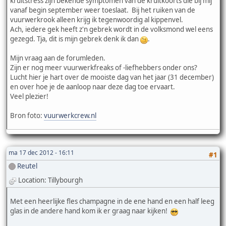
kruitstress zijn bekende symptomen van de kruitkoorts die bij mij
vanaf begin september weer toeslaat. Bij het ruiken van de
vuurwerkrook alleen krijg ik tegenwoordig al kippenvel.
Ach, iedere gek heeft z'n gebrek wordt in de volksmond wel eens
gezegd. Tja, dit is mijn gebrek denk ik dan
.
Mijn vraag aan de forumleden.
Zijn er nog meer vuurwerkfreaks of -liefhebbers onder ons?
Lucht hier je hart over de mooiste dag van het jaar (31 december)
en over hoe je de aanloop naar deze dag toe ervaart.
Veel plezier!
Bron foto:
vuurwerkcrew.nl
ma 17 dec 2012 - 16:11
#1
Reutel
Location: Tillybourgh
Met een heerlijke fles champagne in de ene hand en een half leeg
glas in de andere hand kom ik er graag naar kijken!