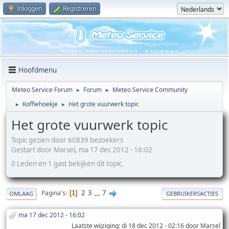
Inloggen
Registreren
Hoofdmenu
Meteo Service Forum
Forum
Meteo Service Community
►
►
Koffiehoekje
Het grote vuurwerk topic
►
►
Het grote vuurwerk topic
Topic gezien door 60839 bezoekers
Gestart door Marsel, ma 17 dec 2012 - 16:02
0 Leden en 1 gast bekijken dit topic.
2
3
...
7
Pagina's
1
OMLAAG
GEBRUIKERSACTIES
ma 17 dec 2012 - 16:02
Laatste wijziging
: di 18 dec 2012 - 02:16 door Marsel