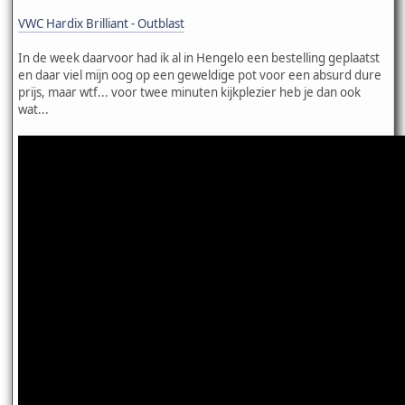
VWC Hardix Brilliant - Outblast
In de week daarvoor had ik al in Hengelo een bestelling geplaatst
en daar viel mijn oog op een geweldige pot voor een absurd dure
prijs, maar wtf... voor twee minuten kijkplezier heb je dan ook
wat...