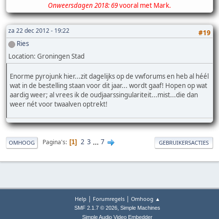
Onweersdagen 2018: 69
vooral met Mark.
za 22 dec 2012 - 19:22
#19
Ries
Location: Groningen Stad
Enorme pyrojunk hier...zit dagelijks op de vwforums en heb al héél
wat in de bestelling staan voor dit jaar... wordt gaaf! Hopen op wat
aardig weer; al vrees ik de oudjaarssingulariteit...mist...die dan
weer nét voor twaalven optrekt!
2
3
...
7
Pagina's
1
OMHOOG
GEBRUIKERSACTIES
|
|
Help
Forumregels
Omhoog ▲
,
SMF 2.1.7 © 2026
Simple Machines
Simple Audio Video Embedder