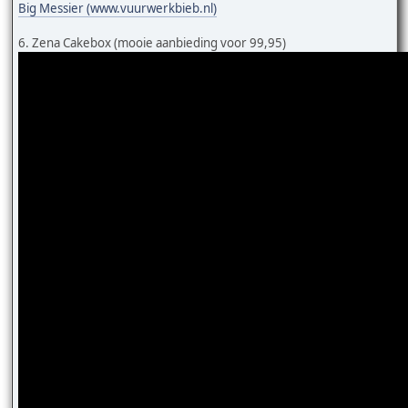
Big Messier (www.vuurwerkbieb.nl)
6. Zena Cakebox (mooie aanbieding voor 99,95)