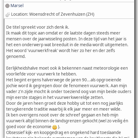
Marsel
Location: Woensdrecht of Zevenhuizen (ZH)
De titel spreekt voor zich denk ik.
Ik maak dit topic aan omdat er de laatste dagen steeds meer
mensen over de jaarwisseling posten. In deze tijd van het jaar is
het een onderwerp wat breeduit in de media wordt uitgemeten.
Het woord 'vuurwerkfreak' wordt hier zo her en der zelfs
genoemd.
Eerlijkheidshalve moet ook ik bekennen naast meteorologie een
voorliefde voor vuurwerk te hebben.
Het begint ergens halverwege de jaren 90...als opgroeiende
jochie word ik gegrepen door de fenomeen vuurwerk. Aan mijn
vader z'n zijde mocht ik onder toeziend oog van mijn beide ouders
mijn eerste stapjes in het vuurwerkwereldje zetten.
Door de jaren heen groeit deze hobby uit tot een nog jaarlijks
terugkerende traditie waarbij ik elk jaar meer en meer wilde.
Ik ben overigens nooit over de schreef gegaan en heb mijn
vuurwerk altijd binnen de landsgrenzen gekocht (wel zo veilig én
goed voor de economie
).
Obsessief kijk- en koopgedrag en ongekend hard toeslaande