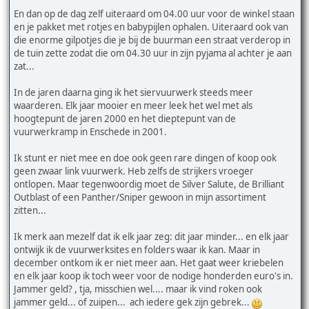
En dan op de dag zelf uiteraard om 04.00 uur voor de winkel staan
en je pakket met rotjes en babypijlen ophalen. Uiteraard ook van
die enorme gilpotjes die je bij de buurman een straat verderop in
de tuin zette zodat die om 04.30 uur in zijn pyjama al achter je aan
zat...
In de jaren daarna ging ik het siervuurwerk steeds meer
waarderen. Elk jaar mooier en meer leek het wel met als
hoogtepunt de jaren 2000 en het dieptepunt van de
vuurwerkramp in Enschede in 2001.
Ik stunt er niet mee en doe ook geen rare dingen of koop ook
geen zwaar link vuurwerk. Heb zelfs de strijkers vroeger
ontlopen. Maar tegenwoordig moet de Silver Salute, de Brilliant
Outblast of een Panther/Sniper gewoon in mijn assortiment
zitten...
Ik merk aan mezelf dat ik elk jaar zeg: dit jaar minder... en elk jaar
ontwijk ik de vuurwerksites en folders waar ik kan. Maar in
december ontkom ik er niet meer aan. Het gaat weer kriebelen
en elk jaar koop ik toch weer voor de nodige honderden euro's in.
Jammer geld? , tja, misschien wel.... maar ik vind roken ook
jammer geld... of zuipen... ach iedere gek zijn gebrek...