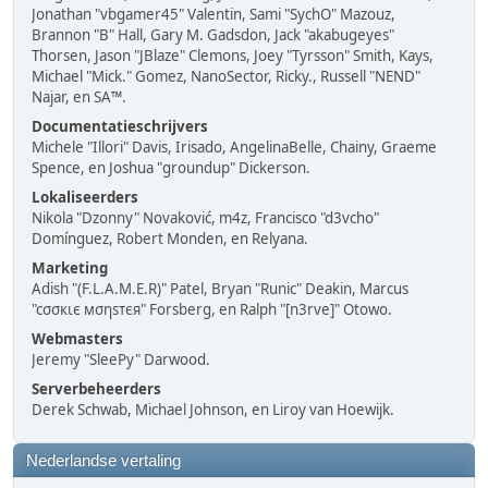
Jonathan "vbgamer45" Valentin, Sami "SychO" Mazouz,
Brannon "B" Hall, Gary M. Gadsdon, Jack "akabugeyes"
Thorsen, Jason "JBlaze" Clemons, Joey "Tyrsson" Smith, Kays,
Michael "Mick." Gomez, NanoSector, Ricky., Russell "NEND"
Najar, en SA™.
Documentatieschrijvers
Michele "Illori" Davis, Irisado, AngelinaBelle, Chainy, Graeme
Spence, en Joshua "groundup" Dickerson.
Lokaliseerders
Nikola "Dzonny" Novaković, m4z, Francisco "d3vcho"
Domínguez, Robert Monden, en Relyana.
Marketing
Adish "(F.L.A.M.E.R)" Patel, Bryan "Runic" Deakin, Marcus
"cσσкιє мσηѕтєя" Forsberg, en Ralph "[n3rve]" Otowo.
Webmasters
Jeremy "SleePy" Darwood.
Serverbeheerders
Derek Schwab, Michael Johnson, en Liroy van Hoewijk.
Nederlandse vertaling