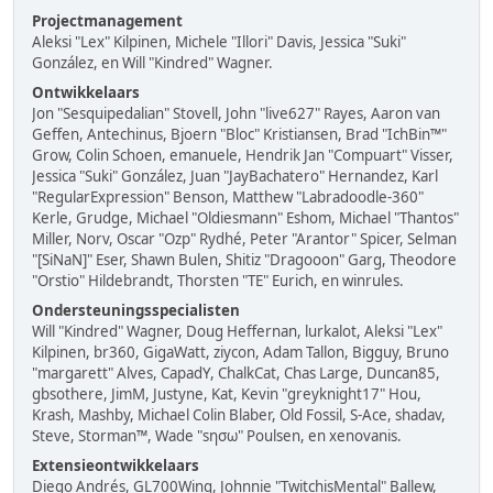
Projectmanagement
Aleksi "Lex" Kilpinen, Michele "Illori" Davis, Jessica "Suki"
González, en Will "Kindred" Wagner.
Ontwikkelaars
Jon "Sesquipedalian" Stovell, John "live627" Rayes, Aaron van
Geffen, Antechinus, Bjoern "Bloc" Kristiansen, Brad "IchBin™"
Grow, Colin Schoen, emanuele, Hendrik Jan "Compuart" Visser,
Jessica "Suki" González, Juan "JayBachatero" Hernandez, Karl
"RegularExpression" Benson, Matthew "Labradoodle-360"
Kerle, Grudge, Michael "Oldiesmann" Eshom, Michael "Thantos"
Miller, Norv, Oscar "Ozp" Rydhé, Peter "Arantor" Spicer, Selman
"[SiNaN]" Eser, Shawn Bulen, Shitiz "Dragooon" Garg, Theodore
"Orstio" Hildebrandt, Thorsten "TE" Eurich, en winrules.
Ondersteuningsspecialisten
Will "Kindred" Wagner, Doug Heffernan, lurkalot, Aleksi "Lex"
Kilpinen, br360, GigaWatt, ziycon, Adam Tallon, Bigguy, Bruno
"margarett" Alves, CapadY, ChalkCat, Chas Large, Duncan85,
gbsothere, JimM, Justyne, Kat, Kevin "greyknight17" Hou,
Krash, Mashby, Michael Colin Blaber, Old Fossil, S-Ace, shadav,
Steve, Storman™, Wade "sησω" Poulsen, en xenovanis.
Extensieontwikkelaars
Diego Andrés, GL700Wing, Johnnie "TwitchisMental" Ballew,