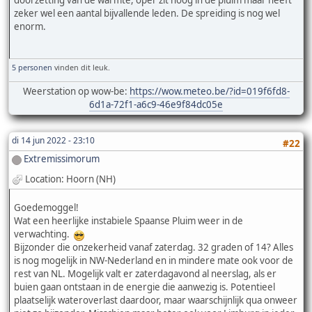
zeker wel een aantal bijvallende leden. De spreiding is nog wel
enorm.
5 personen
vinden dit leuk.
Weerstation op wow-be:
https://wow.meteo.be/?id=019f6fd8-
6d1a-72f1-a6c9-46e9f84dc05e
di 14 jun 2022 - 23:10
#22
Extremissimorum
Location: Hoorn (NH)
Goedemoggel!
Wat een heerlijke instabiele Spaanse Pluim weer in de
verwachting.
Bijzonder die onzekerheid vanaf zaterdag. 32 graden of 14? Alles
is nog mogelijk in NW-Nederland en in mindere mate ook voor de
rest van NL. Mogelijk valt er zaterdagavond al neerslag, als er
buien gaan ontstaan in de energie die aanwezig is. Potentieel
plaatselijk wateroverlast daardoor, maar waarschijnlijk qua onweer