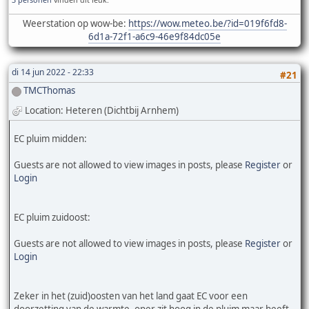
Weerstation op wow-be:
https://wow.meteo.be/?id=019f6fd8-
6d1a-72f1-a6c9-46e9f84dc05e
di 14 jun 2022 - 22:33
#21
TMCThomas
Location: Heteren (Dichtbij Arnhem)
EC pluim midden:
Guests are not allowed to view images in posts, please
Register
or
Login
EC pluim zuidoost:
Guests are not allowed to view images in posts, please
Register
or
Login
Zeker in het (zuid)oosten van het land gaat EC voor een
doorzetting van de warmte, oper zit hoog in de pluim maar heeft