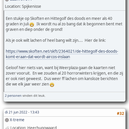
Location: Spijkenisse
Een stukje op Skoften en Hittegolf des doods en meer als 40
graden in Juli
Ik wordt nu al zo bang dat ik begonnen bent met
graven en diep onder de grond!
Als je ook wilt lachen of heel bang wilt zijn.... Hier de link:
https://www.skoften.net/skft/2364021/de-hittegolf-des-doods-
komt-eraan-dat-wordt-aircos-inslaan
Geloof hier niets van, want bij Weerplaza gaan de kaarten niet
zover vooruit. En we zouden al 20 horrorwinters krijgen, en die zij
er ook niet geweest. Dus weer ff lachen om kansloze berichten
die we elk jaar weer zien
2 personen
vinden dit leuk.
di 21 jun 2022 - 13:43
#32
X-treme
Location: Heerhugowaard