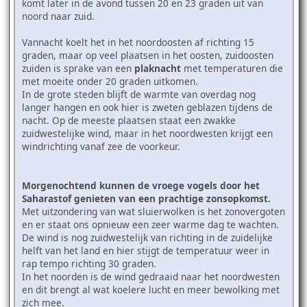
komt later in de avond tussen 20 en 23 graden uit van
noord naar zuid.
Vannacht koelt het in het noordoosten af richting 15
graden, maar op veel plaatsen in het oosten, zuidoosten
zuiden is sprake van een
plaknacht
met temperaturen die
met moeite onder 20 graden uitkomen.
In de grote steden blijft de warmte van overdag nog
langer hangen en ook hier is zweten geblazen tijdens de
nacht. Op de meeste plaatsen staat een zwakke
zuidwestelijke wind, maar in het noordwesten krijgt een
windrichting vanaf zee de voorkeur.
Morgenochtend kunnen de vroege vogels door het
Saharastof genieten van een prachtige zonsopkomst.
Met uitzondering van wat sluierwolken is het zonovergoten
en er staat ons opnieuw een zeer warme dag te wachten.
De wind is nog zuidwestelijk van richting in de zuidelijke
helft van het land en hier stijgt de temperatuur weer in
rap tempo richting 30 graden.
In het noorden is de wind gedraaid naar het noordwesten
en dit brengt al wat koelere lucht en meer bewolking met
zich mee.