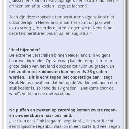
,,Misschien kunnen festivalgangers een extra koud biertje
drinken om af te koelen", zegt ze lachend.
Toch zijn deze tropische temperaturen volgens Knol niet
uitzonderlijk in Nederland, maar het komt dit jaar wel
extra vroeg. ,,In eerdere jaren kregen we in Nederland
deze temperaturen pas in juli en augustus."
'Heel bijzonder'
De extreme verschillen binnen Nederland zijn volgens
haar wel bijzonder. Op zaterdag kan de temperatuur in
grote delen van het land oplopen tot ruim 30 graden.
In
het zuiden tot zuidoosten kan het zelfs 36 graden
worden. ,,Dit is echt tegen het onprettige aan", zegt
Knol.
Het is opvallend dat het op de Waddeneilanden een
stuk koeler is, zo rond de 17 graden. ,,Dat komt door de
wind", verklaart de meteoroloog.
Na puffen en zweten op zaterdag komen zware regen-
en onweersbuien naar ons land.
,,Het kan echt flink losgaan", zegt Knol. ,,Het wordt echt
een tropische regenbui waarbij in een korte tijd veel regen