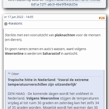
6d1a-72f1-a6c9-46e9f84dc05e
vr 17 jun 2022 - 14:05
#26
4seasons
Sterkte met een vooruitzicht van
plaknachten
voor de mensen
(en dieren).
En geen ramen zemen en auto's wassen, want volgens
Weeronline
is wederom
Saharastof
in aantocht.
Citeer
Tropische hitte in Nederland: 'Vooral de extreme
temperatuurverschillen zijn uitzonderlijk'
DEN HAAG - De komende dagen wordt het snikheet in
Nederland.
Volgens Weeronline
stijgen de temperaturen
vrijdag al tot ruim 30 graden en zaterdag kan het zelfs 34
of 35 graden worden. Mogelijk wordt het warmer dan 30