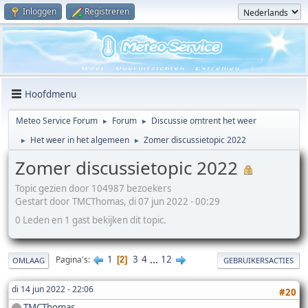
Inloggen
Registreren
Hoofdmenu
Meteo Service Forum
Forum
Discussie omtrent het weer
►
►
Het weer in het algemeen
Zomer discussietopic 2022
►
►
Zomer discussietopic 2022
Topic gezien door 104987 bezoekers
Gestart door TMCThomas, di 07 jun 2022 - 00:29
0 Leden en 1 gast bekijken dit topic.
1
3
4
...
12
Pagina's
2
OMLAAG
GEBRUIKERSACTIES
di 14 jun 2022 - 22:06
#20
TMCThomas