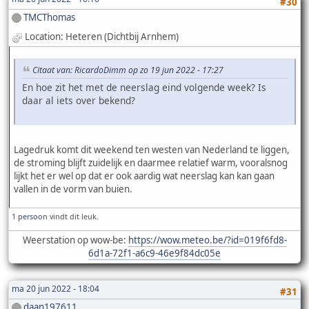
#30
TMCThomas
Location: Heteren (Dichtbij Arnhem)
Citaat van: RicardoDimm op zo 19 jun 2022 - 17:27
En hoe zit het met de neerslag eind volgende week? Is
daar al iets over bekend?
Lagedruk komt dit weekend ten westen van Nederland te liggen,
de stroming blijft zuidelijk en daarmee relatief warm, vooralsnog
lijkt het er wel op dat er ook aardig wat neerslag kan kan gaan
vallen in de vorm van buien.
1 persoon
vindt dit leuk.
Weerstation op wow-be:
https://wow.meteo.be/?id=019f6fd8-
6d1a-72f1-a6c9-46e9f84dc05e
ma 20 jun 2022 - 18:04
#31
daan197611