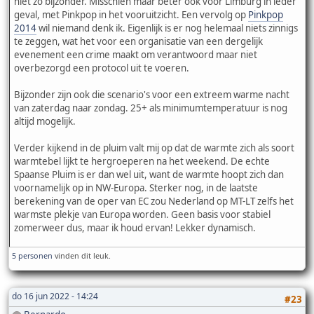
niet zo bijzonder. Misschien maar beter ook voor Limburg in ieder
geval, met Pinkpop in het vooruitzicht. Een vervolg op
Pinkpop
2014
wil niemand denk ik. Eigenlijk is er nog helemaal niets zinnigs
te zeggen, wat het voor een organisatie van een dergelijk
evenement een crime maakt om verantwoord maar niet
overbezorgd een protocol uit te voeren.
Bijzonder zijn ook die scenario's voor een extreem warme nacht
van zaterdag naar zondag. 25+ als minimumtemperatuur is nog
altijd mogelijk.
Verder kijkend in de pluim valt mij op dat de warmte zich als soort
warmtebel lijkt te hergroeperen na het weekend. De echte
Spaanse Pluim is er dan wel uit, want de warmte hoopt zich dan
voornamelijk op in NW-Europa. Sterker nog, in de laatste
berekening van de oper van EC zou Nederland op MT-LT zelfs het
warmste plekje van Europa worden. Geen basis voor stabiel
zomerweer dus, maar ik houd ervan! Lekker dynamisch.
5 personen
vinden dit leuk.
do 16 jun 2022 - 14:24
#23