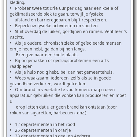
kleding.
• Probeer twee tot drie uur per dag naar een koele of
geklimatiseerde plek te gaan, terwijl je fysieke
afstand en barrièregebaren blijft respecteren.
• Beperk uw fysieke activiteiten en sporten.
• Sluit overdag de luiken, gordijnen en ramen. Ventileer 's
nachts.
• Als je oudere, chronisch zieke of geïsoleerde mensen
om je heen hebt, ga dan bij hen langs.
Breng ze naar een koele plaats.
• Bij ongemakken of gedragsproblemen een arts
raadplegen.
• Als je hulp nodig hebt, bel dan het gemeentehuis.
• Wees waakzaam: iedereen, zelfs als ze in goede
gezondheid verkeren, wordt getroffen.
• Om brand in vegetatie te voorkomen, mag u geen
apparatuur gebruiken die vonken kan produceren en moet
u
erop letten dat u er geen brand kan ontstaan (door
roken van sigaretten, barbecuen, enz.).
• 12 departementen in het rood
• 25 departementen in oranje
• 38 departementen in geel en Andorra