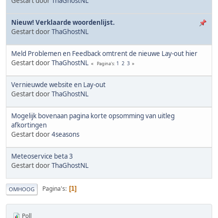
Gestart door
ThaGhostNL
Nieuw! Verklaarde woordenlijst.
Gestart door
ThaGhostNL
Meld Problemen en Feedback omtrent de nieuwe Lay-out hier
Gestart door
ThaGhostNL
1
2
3
Pagina's
Vernieuwde website en Lay-out
Gestart door
ThaGhostNL
Mogelijk bovenaan pagina korte opsomming van uitleg
afkortingen
Gestart door
4seasons
Meteoservice beta 3
Gestart door
ThaGhostNL
Pagina's
1
OMHOOG
Poll