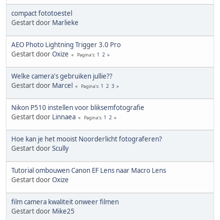
compact fototoestel
Gestart door
Marlieke
AEO Photo Lightning Trigger 3.0 Pro
Gestart door
Oxize
1
2
Pagina's
Welke camera's gebruiken jullie??
Gestart door
Marcel
1
2
3
Pagina's
Nikon P510 instellen voor bliksemfotografie
Gestart door
Linnaea
1
2
Pagina's
Hoe kan je het mooist Noorderlicht fotograferen?
Gestart door
Scully
Tutorial ombouwen Canon EF Lens naar Macro Lens
Gestart door
Oxize
film camera kwaliteit onweer filmen
Gestart door
Mike25