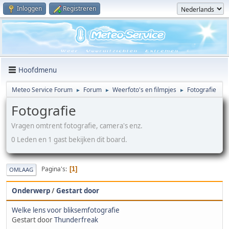
Inloggen
Registreren
Hoofdmenu
Meteo Service Forum
Forum
Weerfoto's en filmpjes
Fotografie
►
►
►
Fotografie
Vragen omtrent fotografie, camera's enz.
0 Leden en 1 gast bekijken dit board.
Pagina's
1
OMLAAG
Onderwerp
/
Gestart door
Welke lens voor bliksemfotografie
Gestart door
Thunderfreak