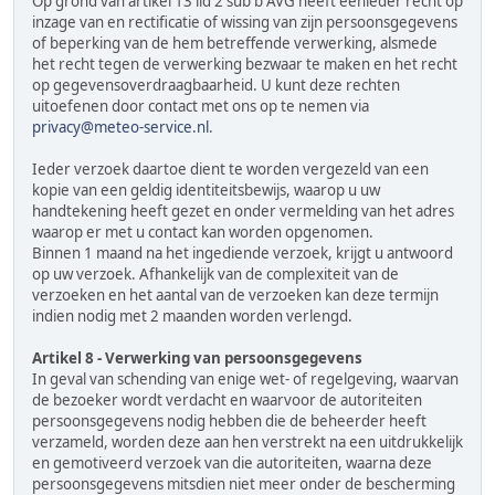
Op grond van artikel 13 lid 2 sub b AVG heeft eenieder recht op
inzage van en rectificatie of wissing van zijn persoonsgegevens
of beperking van de hem betreffende verwerking, alsmede
het recht tegen de verwerking bezwaar te maken en het recht
op gegevensoverdraagbaarheid. U kunt deze rechten
uitoefenen door contact met ons op te nemen via
privacy@meteo-service.nl
.
Ieder verzoek daartoe dient te worden vergezeld van een
kopie van een geldig identiteitsbewijs, waarop u uw
handtekening heeft gezet en onder vermelding van het adres
waarop er met u contact kan worden opgenomen.
Binnen 1 maand na het ingediende verzoek, krijgt u antwoord
op uw verzoek. Afhankelijk van de complexiteit van de
verzoeken en het aantal van de verzoeken kan deze termijn
indien nodig met 2 maanden worden verlengd.
Artikel 8 - Verwerking van persoonsgegevens
In geval van schending van enige wet- of regelgeving, waarvan
de bezoeker wordt verdacht en waarvoor de autoriteiten
persoonsgegevens nodig hebben die de beheerder heeft
verzameld, worden deze aan hen verstrekt na een uitdrukkelijk
en gemotiveerd verzoek van die autoriteiten, waarna deze
persoonsgegevens mitsdien niet meer onder de bescherming