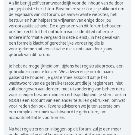
Als lid ben jij zelf verantwoordelijk voor de inhoud van de door
jou geplaatste berichten. Bovendien verklaar je je akkoord om
de eigenaars van dit forum, de aanverwante websites, het
bestuur en hun helpers te vrijwaren van enige door jou
veroorzaakte schade. De eigenaren van dit forum behouden
ook het recht tot het onthullen van je identiteit (of enige
andere informatie vergaard in deze dienst), in het geval van
een formele klacht of gerechtelijke vordering die is
voortgekomen uit een situatie die is ontstaan door jouw
gebruik van dit forum.
Je hebt de mogelijkheid om, tijdens het registratieproces, een
gebruikersnaam te kiezen. We adviseren je om de naam
passend te houden. Je gaat ermee akkoord dat je het
wachtwoord van de gebruikersaccount die je registreert, niet
zult doorgeven aan derden, met uitzondering van beheerders,
voor je eigen bescherming en rechtsgeldigheid. Je stemt ook in
NOOIT een account van een ander te zullen gebruiken, om wat
voor reden dan ook. Tevens adviseren we je ten zeerste om
een complex en uniek wachtwoord te gebruiken, om
accountdiefstal te voorkomen.
Na het registreren en inloggen op dit forum, zul je een meer
gedetailleerd profiel kunnen aanmaken. Het is jouw eigen