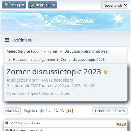
Inloggen
Registreren
Hoofdmenu
Meteo Service Forum
Forum
Discussie omtrent het weer
►
►
Het weer in het algemeen
Zomer discussietopic 2023
►
►
Zomer discussietopic 2023
Topic gezien door 114512 bezoekers
Gestart door TMCThomas, vr 02 jun 2023 - 01:53
0 Leden en 1 gast bekijken dit topic.
1
...
15
16
Pagina's
17
OMLAAG
GEBRUIKERSACTIES
di 12 sep 2023 - 17:42
#320
Extremissimorum