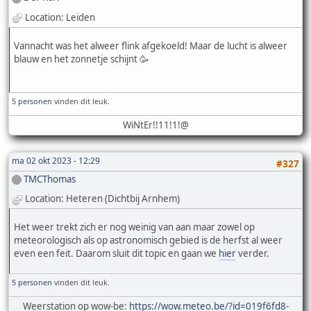
Location: Leiden
Vannacht was het alweer flink afgekoeld! Maar de lucht is alweer
blauw en het zonnetje schijnt 🥳
5 personen
vinden dit leuk.
WiNtEr!!11!1!@
ma 02 okt 2023 - 12:29
#327
TMCThomas
Location: Heteren (Dichtbij Arnhem)
Het weer trekt zich er nog weinig van aan maar zowel op
meteorologisch als op astronomisch gebied is de herfst al weer
even een feit. Daarom sluit dit topic en gaan we
hier
verder.
5 personen
vinden dit leuk.
Weerstation op wow-be:
https://wow.meteo.be/?id=019f6fd8-