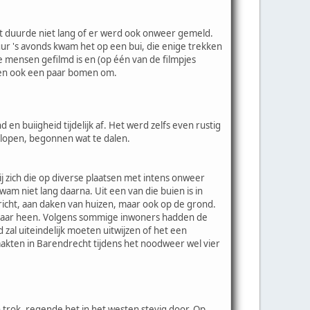
et duurde niet lang of er werd ook onweer gemeld.
uur 's avonds kwam het op een bui, die enige trekken
e mensen gefilmd is en (op één van de filmpjes
ngen ook een paar bomen om.
n buiigheid tijdelijk af. Het werd zelfs even rustig
lopen, begonnen wat te dalen.
 zich die op diverse plaatsen met intens onweer
 niet lang daarna. Uit een van die buien is in
icht, aan daken van huizen, maar ook op de grond.
 elkaar heen. Volgens sommige inwoners hadden de
zal uiteindelijk moeten uitwijzen of het een
aakten in Barendrecht tijdens het noodweer wel vier
trok, regende het in het westen stevig door. Op