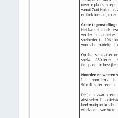
diverse plaatsen liepe
vanuit Zuid-Holland n
en flink toenam, direc
Grote tegenstellinge
Het kwam tot indrukwek
verderop naar het wes
snelheden tot 106 kilo
vooral het zuidelijke 
Op diverse plaatsen o
snelweg A50 terecht. 
fietspaden in bosrijk
Noorden en westen v
In het noorden van het
50 millimeter regen ge
De (soms zware) regen
afwisselen. De actiefs
land matig tot krachti
windvlagen van 80 tot 