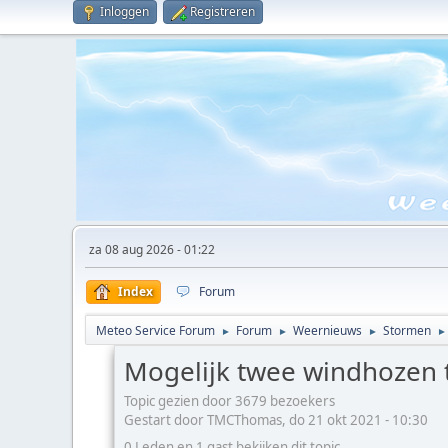
Inloggen
Registreren
za 08 aug 2026 - 01:22
Index
Forum
Meteo Service Forum
Forum
Weernieuws
Stormen
►
►
►
►
Mogelijk twee windhozen t
Topic gezien door 3679 bezoekers
Gestart door TMCThomas, do 21 okt 2021 - 10:30
0 Leden en 1 gast bekijken dit topic.