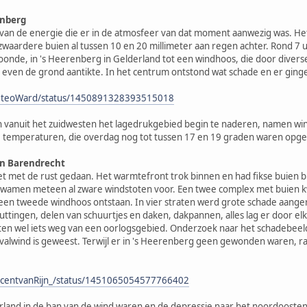
enberg
s van de energie die er in de atmosfeer van dat moment aanwezig was. H
 zwaardere buien al tussen 10 en 20 millimeter aan regen achter. Rond 7 
oonde, in 's Heerenberg in Gelderland tot een windhoos, die door divers
ok even de grond aantikte. In het centrum ontstond wat schade en er gi
/MeteoWard/status/1450891328393515018
n vanuit het zuidwesten het lagedrukgebied begin te naderen, namen wind e
e temperaturen, die overdag nog tot tussen 17 en 19 graden waren opge
in Barendrecht
 met de rust gedaan. Het warmtefront trok binnen en had fikse buien bij
wamen meteen al zware windstoten voor. Een twee complex met buien kwam
een tweede windhoos ontstaan. In vier straten werd grote schade aanger
chuttingen, delen van schuurtjes en daken, dakpannen, alles lag er door
ten wel iets weg van een oorlogsgebied. Onderzoek naar het schadebeeld 
valwind is geweest. Terwijl er in 's Heerenberg geen gewonden waren, r
VincentvanRijn_/status/1451065054577766402
rland in de ban van de wind waren en de depressie naar het noordoosten 