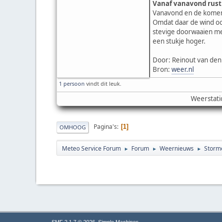
Vanaf vanavond rust
Vanavond en de komend
Omdat daar de wind ook
stevige doorwaaien me
een stukje hoger.
Door: Reinout van den
Bron:
weer.nl
1 persoon
vindt dit leuk.
Weerstati
Pagina's
1
OMHOOG
Meteo Service Forum
Forum
Weernieuws
Storm
►
►
►