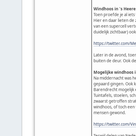
Windhoos in 's Heer
Toen proefde je al iet
Hier en daar lieten de
van een supercell vert
duidelijk zichtbaar) o
https://twitter.com
Later in de avond, toe
buiten de deur. Ook d
Mogelijke windhoos 
Na middernacht was het
gepaard gingen. Ook k
Barendrecht mogelijk 
Tuintafels, stoelen, s
zwaarst getroffen stra
windhoos, of toch een 
mensen gewond.
https://twitter.com/
Terwijl delen van Nede