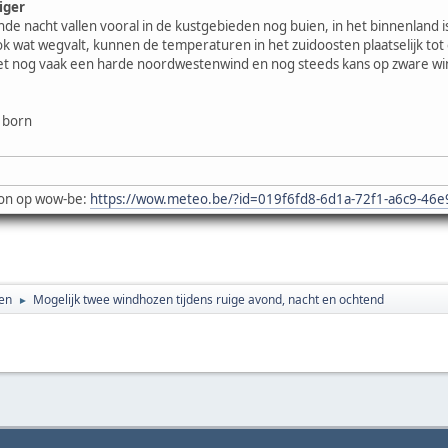
iger
e nacht vallen vooral in de kustgebieden nog buien, in het binnenland 
 wat wegvalt, kunnen de temperaturen in het zuidoosten plaatselijk tot e
t nog vaak een harde noordwestenwind en nog steeds kans op zware win
 born
on op wow-be:
https://wow.meteo.be/?id=019f6fd8-6d1a-72f1-a6c9-46
en
Mogelijk twee windhozen tijdens ruige avond, nacht en ochtend
►