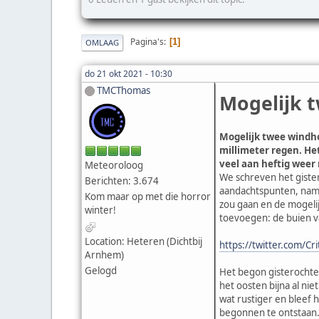
Pagina's
1
OMLAAG
do 21 okt 2021 - 10:30
TMCThomas
Mogelijk 
Mogelijk twee windho
millimeter regen. He
veel aan heftig weer
Meteoroloog
We schreven het gister
Berichten: 3.674
aandachtspunten, name
Kom maar op met die horror
zou gaan en de mogeli
winter!
toevoegen: de buien v
Location: Heteren (Dichtbij
https://twitter.com/C
Arnhem)
Gelogd
Het begon gisterochten
het oosten bijna al ni
wat rustiger en bleef 
begonnen te ontstaan. 