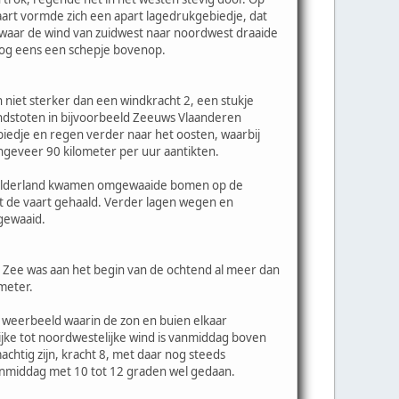
taart vormde zich een apart lagedrukgebiedje, dat
 waar de wind van zuidwest naar noordwest draaide
 nog eens een schepje bovenop.
 niet sterker dan een windkracht 2, een stukje
ndstoten in bijvoorbeeld Zeeuws Vlaanderen
iedje en regen verder naar het oosten, waarbij
ngeveer 90 kilometer per uur aantikten.
n Gelderland kwamen omgewaaide bomen op de
t de vaart gehaald. Verder lagen wegen en
gewaaid.
n Zee was aan het begin van de ochtend al meer dan
meter.
 weerbeeld waarin de zon en buien elkaar
lijke tot noordwestelijke wind is vanmiddag boven
chtig zijn, kracht 8, met daar nog steeds
vanmiddag met 10 tot 12 graden wel gedaan.