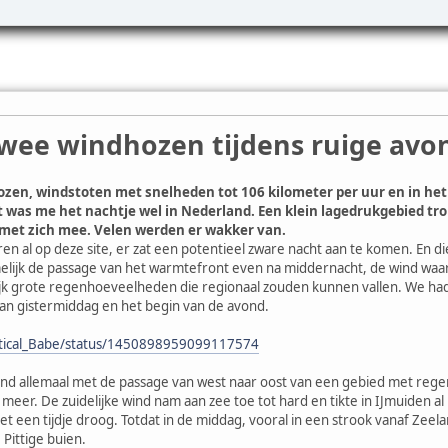
twee windhozen tijdens ruige avo
zen, windstoten met snelheden tot 106 kilometer per uur en in he
t was me het nachtje wel in Nederland. Een klein lagedrukgebied tr
 met zich mee. Velen werden er wakker van.
en al op deze site, er zat een potentieel zware nacht aan te komen. En 
lijk de passage van het warmtefront even na middernacht, de wind wa
jk grote regenhoeveelheden die regionaal zouden kunnen vallen. We ha
an gistermiddag en het begin van de avond.
ritical_Babe/status/1450898959099117574
d allemaal met de passage van west naar oost van een gebied met regen.
et meer. De zuidelijke wind nam aan zee toe tot hard en tikte in IJmuiden 
het een tijdje droog. Totdat in de middag, vooral in een strook vanaf Ze
Pittige buien.