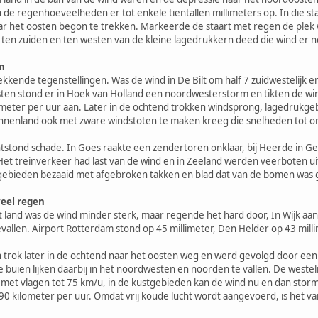
n de regenhoeveelheden er tot enkele tientallen millimeters op. In die s
aar het oosten begon te trekken. Markeerde de staart met regen de plek
t ten zuiden en ten westen van de kleine lagedrukkern deed die wind er
n
kende tegenstellingen. Was de wind in De Bilt om half 7 zuidwestelijk en
ten stond er in Hoek van Holland een noordwesterstorm en tikten de wi
meter per uur aan. Later in de ochtend trokken windsprong, lagedrukgeb
binnenland ook met zware windstoten te maken kreeg die snelheden tot o
ntstond schade. In Goes raakte een zendertoren onklaar, bij Heerde i
Het treinverkeer had last van de wind en in Zeeland werden veerboten ui
e gebieden bezaaid met afgebroken takken en blad dat van de bomen was 
eel regen
 land was de wind minder sterk, maar regende het hard door, In Wijk aa
vallen. Airport Rotterdam stond op 45 millimeter, Den Helder op 43 milli
 trok later in de ochtend naar het oosten weg en werd gevolgd door een
te buien lijken daarbij in het noordwesten en noorden te vallen. De weste
g met vlagen tot 75 km/u, in de kustgebieden kan de wind nu en dan storma
90 kilometer per uur. Omdat vrij koude lucht wordt aangevoerd, is het 