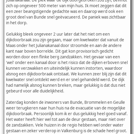
Julianakanaal. De plek waar de dijk doorgebroken zou zijn, bevindt
zich op ongeveer 500 meter van mijn huis. Ik moet zeggen dat dit
een zeer beangstigende gedachte was en daarop werd ook een
groot deel van Bunde snel geëvacueerd. De paniek was zichtbaar
in het dorp.
Gelukkig bleek ongeveer 2 uur later dat het niet om een
dijkdoorbraak zou zijn gegaan, maar om kwelwater dat vanuit de
Maas onder het Julianakanaal door stroomde en aan de andere
kant naar boven borrelde. Dit gat kon provisorisch gedicht
worden door een flinke berg zandzakken. Het gevaar van een
'wel' onder een kanaal door is het risico dat de dijken erboven snel
kunnen verzwakken en uiteindelijk kunnen instorten, waardoor
alsnog een dijkdoorbraak ontstaat. We kunnen zeer blij zijn dat dit
kwelwater snel ontdekt werd en er snel gehandeld werd. De dijk
had namelijk alsnog kunnen breken, maar gelukkig is dat dus niet
gebeurd voor alle duidelijkheid.
Zaterdag konden de inwoners van Bunde, Brommelen en Geulle
weer terugkeren naar hun huis na de evacuatie van de mogelijke
dijkdoorbraak. Persoonlijk kom ik er dus gelukkig heel goed vanaf.
Het water heeft hier wel tot aan de deur gestaan, maar niet over
de zandzakken. Vele huizen in de regio hebben wel onder water
gestaan en zeker verderop in Valkenburg is de schade heel groot.