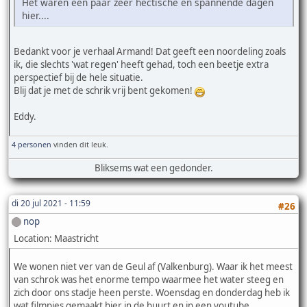
Het waren een paar zeer hectische en spannende dagen
hier....
Bedankt voor je verhaal Armand! Dat geeft een noordeling zoals
ik, die slechts 'wat regen' heeft gehad, toch een beetje extra
perspectief bij de hele situatie.
Blij dat je met de schrik vrij bent gekomen!
Eddy.
4 personen
vinden dit leuk.
Bliksems wat een gedonder.
di 20 jul 2021 - 11:59
#26
nop
Location: Maastricht
We wonen niet ver van de Geul af (Valkenburg). Waar ik het meest
van schrok was het enorme tempo waarmee het water steeg en
zich door ons stadje heen perste. Woensdag en donderdag heb ik
wat filmpjes gemaakt hier in de buurt en in een youtube