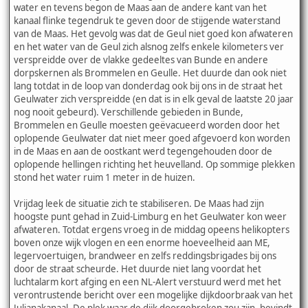
water en tevens begon de Maas aan de andere kant van het
kanaal flinke tegendruk te geven door de stijgende waterstand
van de Maas. Het gevolg was dat de Geul niet goed kon afwateren
en het water van de Geul zich alsnog zelfs enkele kilometers ver
verspreidde over de vlakke gedeeltes van Bunde en andere
dorpskernen als Brommelen en Geulle. Het duurde dan ook niet
lang totdat in de loop van donderdag ook bij ons in de straat het
Geulwater zich verspreidde (en dat is in elk geval de laatste 20 jaar
nog nooit gebeurd). Verschillende gebieden in Bunde,
Brommelen en Geulle moesten geëvacueerd worden door het
oplopende Geulwater dat niet meer goed afgevoerd kon worden
in de Maas en aan de oostkant werd tegengehouden door de
oplopende hellingen richting het heuvelland. Op sommige plekken
stond het water ruim 1 meter in de huizen.
Vrijdag leek de situatie zich te stabiliseren. De Maas had zijn
hoogste punt gehad in Zuid-Limburg en het Geulwater kon weer
afwateren. Totdat ergens vroeg in de middag opeens helikopters
boven onze wijk vlogen en een enorme hoeveelheid aan ME,
legervoertuigen, brandweer en zelfs reddingsbrigades bij ons
door de straat scheurde. Het duurde niet lang voordat het
luchtalarm kort afging en een NL-Alert verstuurd werd met het
verontrustende bericht over een mogelijke dijkdoorbraak van het