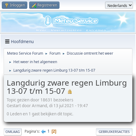
Inloggen
Registreren
Hoofdmenu
Meteo Service Forum
Forum
Discussie omtrent het weer
►
►
Het weer in het algemeen
►
Langdurig zware regen Limburg 13-07 t/m 15-07
►
Langdurig zware regen Limburg
13-07 t/m 15-07
Topic gezien door 18631 bezoekers
Gestart door Armand, di 13 jul 2021 - 19:47
0 Leden en 1 gast bekijken dit topic.
1
Pagina's
2
OMLAAG
GEBRUIKERSACTIES