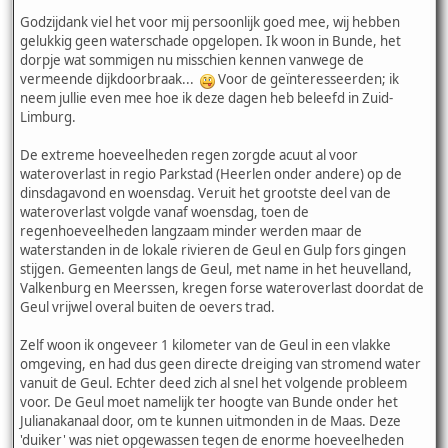
Godzijdank viel het voor mij persoonlijk goed mee, wij hebben
gelukkig geen waterschade opgelopen. Ik woon in Bunde, het
dorpje wat sommigen nu misschien kennen vanwege de
vermeende dijkdoorbraak...
Voor de geïnteresseerden; ik
neem jullie even mee hoe ik deze dagen heb beleefd in Zuid-
Limburg.
De extreme hoeveelheden regen zorgde acuut al voor
wateroverlast in regio Parkstad (Heerlen onder andere) op de
dinsdagavond en woensdag. Veruit het grootste deel van de
wateroverlast volgde vanaf woensdag, toen de
regenhoeveelheden langzaam minder werden maar de
waterstanden in de lokale rivieren de Geul en Gulp fors gingen
stijgen. Gemeenten langs de Geul, met name in het heuvelland,
Valkenburg en Meerssen, kregen forse wateroverlast doordat de
Geul vrijwel overal buiten de oevers trad.
Zelf woon ik ongeveer 1 kilometer van de Geul in een vlakke
omgeving, en had dus geen directe dreiging van stromend water
vanuit de Geul. Echter deed zich al snel het volgende probleem
voor. De Geul moet namelijk ter hoogte van Bunde onder het
Julianakanaal door, om te kunnen uitmonden in de Maas. Deze
'duiker' was niet opgewassen tegen de enorme hoeveelheden