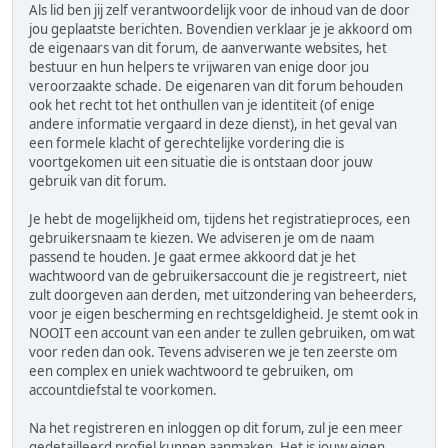
Als lid ben jij zelf verantwoordelijk voor de inhoud van de door
jou geplaatste berichten. Bovendien verklaar je je akkoord om
de eigenaars van dit forum, de aanverwante websites, het
bestuur en hun helpers te vrijwaren van enige door jou
veroorzaakte schade. De eigenaren van dit forum behouden
ook het recht tot het onthullen van je identiteit (of enige
andere informatie vergaard in deze dienst), in het geval van
een formele klacht of gerechtelijke vordering die is
voortgekomen uit een situatie die is ontstaan door jouw
gebruik van dit forum.
Je hebt de mogelijkheid om, tijdens het registratieproces, een
gebruikersnaam te kiezen. We adviseren je om de naam
passend te houden. Je gaat ermee akkoord dat je het
wachtwoord van de gebruikersaccount die je registreert, niet
zult doorgeven aan derden, met uitzondering van beheerders,
voor je eigen bescherming en rechtsgeldigheid. Je stemt ook in
NOOIT een account van een ander te zullen gebruiken, om wat
voor reden dan ook. Tevens adviseren we je ten zeerste om
een complex en uniek wachtwoord te gebruiken, om
accountdiefstal te voorkomen.
Na het registreren en inloggen op dit forum, zul je een meer
gedetailleerd profiel kunnen aanmaken. Het is jouw eigen