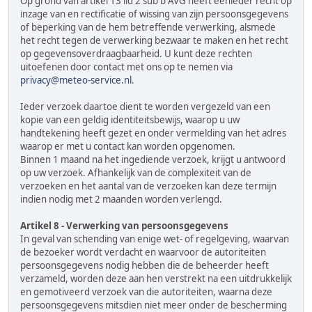
Op grond van artikel 13 lid 2 sub b AVG heeft eenieder recht op
inzage van en rectificatie of wissing van zijn persoonsgegevens
of beperking van de hem betreffende verwerking, alsmede
het recht tegen de verwerking bezwaar te maken en het recht
op gegevensoverdraagbaarheid. U kunt deze rechten
uitoefenen door contact met ons op te nemen via
privacy@meteo-service.nl
.
Ieder verzoek daartoe dient te worden vergezeld van een
kopie van een geldig identiteitsbewijs, waarop u uw
handtekening heeft gezet en onder vermelding van het adres
waarop er met u contact kan worden opgenomen.
Binnen 1 maand na het ingediende verzoek, krijgt u antwoord
op uw verzoek. Afhankelijk van de complexiteit van de
verzoeken en het aantal van de verzoeken kan deze termijn
indien nodig met 2 maanden worden verlengd.
Artikel 8 - Verwerking van persoonsgegevens
In geval van schending van enige wet- of regelgeving, waarvan
de bezoeker wordt verdacht en waarvoor de autoriteiten
persoonsgegevens nodig hebben die de beheerder heeft
verzameld, worden deze aan hen verstrekt na een uitdrukkelijk
en gemotiveerd verzoek van die autoriteiten, waarna deze
persoonsgegevens mitsdien niet meer onder de bescherming