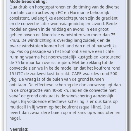
Modelbeoordeling:
Qua druk- en hoogtepatronen en de timing van de diverse
frontale constructies zijn EC en Harmonie behoorlijk
consistent. Belangrijke aandachtspunten zijn de gradiënt
en de convectie later woensdagmiddag en -avond. Beide
modellen geven in de middag en avond in een groot
gebied boven de Noordzee windstoten van meer dan 75
km/u. De windrichting is overdag lang zuidelijk en de
zware windstoten komen het land dan niet of nauwelijks
op. Pas op passage van het koufront zien we een lichte
ruiming waarna het noordwestelijk kustgebied kortdurend
de 75 km/uur kan overschrijden. Met betrekking tot de
convectie zien we in beide modellen dat het koufront rond
15 UTC de zuidwestkust bereikt. CAPE-waardes rond 500
J/kg. De vraag is of de buien van de grond kunnen
ontstaan. De effectieve schering die dan aanwezig ligt dan
in de ordegrootte van 40-50 kn. Indien de convectie niet
vanaf de grond ontstaat is de windschering aanzienlijk
lager. Bij voldoende effectieve schering is er dus kans op
multicell in lijnvorm op het koufront (squall-line). Dat
levert dan zwaardere buien op met kans op windstoten en
hagel.
Neerslag: