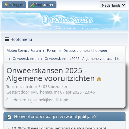
Inloggen
Registreren
Hoofdmenu
Meteo Service Forum
Forum
Discussie omtrent het weer
►
►
Onweerskansen
Onweerskansen 2025 - Algemene vooruitzichten
►
►
Onweerskansen 2025 -
Algemene vooruitzichten
Topic gezien door 34038 bezoekers
Gestart door TMCThomas, ma 07 apr 2025 - 23:46
0 Leden en 1 gast bekijken dit topic.
Hoeveel onweersdagen verwacht jij dit jaar?
< 10 (Wordt weer drama, net zoals de afgelopen jaren)