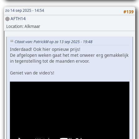
zo 14 sep 2025 - 14:54
#139
AFTH14
Location: Alkmaar
Citaat van: PatrickM op za 13 sep 2025 - 19:48
Inderdaad! Ook hier opnieuw prijs!
De afgelopen weken gaat het met onweer erg gemakkelijk
in tegenstelling tot de maanden ervoor.
Geniet van de video's!