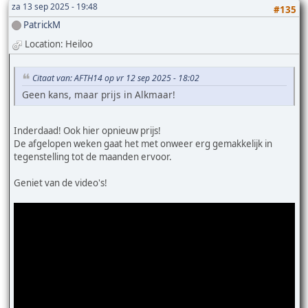
za 13 sep 2025 - 19:48
#135
PatrickM
Location: Heiloo
Citaat van: AFTH14 op vr 12 sep 2025 - 18:02
Geen kans, maar prijs in Alkmaar!
Inderdaad! Ook hier opnieuw prijs!
De afgelopen weken gaat het met onweer erg gemakkelijk in
tegenstelling tot de maanden ervoor.
Geniet van de video's!