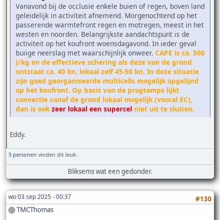
Vanavond bij de occlusie enkele buien of regen, boven land
geleidelijk in activiteit afnemend. Morgenochtend op het
passerende warmtefront regen en motregen, meest in het
westen en noorden. Belangrijkste aandachtspunt is de
activiteit op het koufront woensdagavond. In ieder geval
buiige neerslag met waarschijnlijk onweer.
CAPE is ca. 500
J/kg en de effectieve schering als deze van de grond
ontstaat ca. 40 kn, lokaal zelf 45-50 kn. In deze situatie
zijn goed georganiseerde multicells mogelijk opgelijnd
op het koufront. Op basis van de progtemps lijkt
convectie vanaf de grond lokaal mogelijk (vooral EC),
dan is ook
zeer lokaal een supercel
niet uit te sluiten.
Eddy.
3 personen
vinden dit leuk.
Bliksems wat een gedonder.
wo 03 sep 2025 - 00:37
#130
TMCThomas