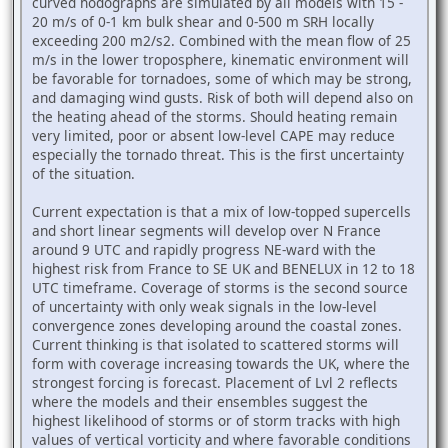
curved hodographs are simulated by all models with 15 -
20 m/s of 0-1 km bulk shear and 0-500 m SRH locally
exceeding 200 m2/s2. Combined with the mean flow of 25
m/s in the lower troposphere, kinematic environment will
be favorable for tornadoes, some of which may be strong,
and damaging wind gusts. Risk of both will depend also on
the heating ahead of the storms. Should heating remain
very limited, poor or absent low-level CAPE may reduce
especially the tornado threat. This is the first uncertainty
of the situation.
Current expectation is that a mix of low-topped supercells
and short linear segments will develop over N France
around 9 UTC and rapidly progress NE-ward with the
highest risk from France to SE UK and BENELUX in 12 to 18
UTC timeframe. Coverage of storms is the second source
of uncertainty with only weak signals in the low-level
convergence zones developing around the coastal zones.
Current thinking is that isolated to scattered storms will
form with coverage increasing towards the UK, where the
strongest forcing is forecast. Placement of Lvl 2 reflects
where the models and their ensembles suggest the
highest likelihood of storms or of storm tracks with high
values of vertical vorticity and where favorable conditions