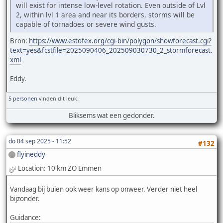
will exist for intense low-level rotation. Even outside of Lvl
2, within lvl 1 area and near its borders, storms will be
capable of tornadoes or severe wind gusts.
Bron:
https://www.estofex.org/cgi-bin/polygon/showforecast.cgi?
text=yes&fcstfile=2025090406_202509030730_2_stormforecast.
xml
Eddy.
5 personen
vinden dit leuk.
Bliksems wat een gedonder.
do 04 sep 2025 - 11:52
#132
flyineddy
Location: 10 km ZO Emmen
Vandaag bij buien ook weer kans op onweer. Verder niet heel
bijzonder.
Guidance: