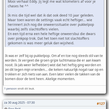
Mooi verhaal Eddy. Jij legt me wat kilometers af voor je
chases he ^^
Ik mis die tijd wel dat ik dat ook deed 10 jaar geleden.
Maar toen waren de settings vaak echt heftiger... wie
herinnert zich nog die onweerssituatie over pukkelpop
waarbij zelfs slachtoffers vielen.
En een tijd erna een hele heftige onweersbui die dwars
over pinkpop trok. Dat het toen niet tot slachtoffers
gekomen is was meer geluk dan wijsheid.
Ik was er zelf bij op pukkelpop. Om af en toe nog steeds stil van te
worden. Ik vergeet die groen grijze luchtmassa die er aan kwam
nooit. Ik (als weer liefhebber) wist dat het heftig ging worden en
zei dit tegen mijn vrienden... die keken natuurlijk nogal raar op en
trokken er zich niets van aan. Even later vielen de takken van de
bomen door de tent heen. Akelige momenten.
1 persoon
vindt dit leuk.
za 30 aug 2025 - 07:30
#127
Der RoX