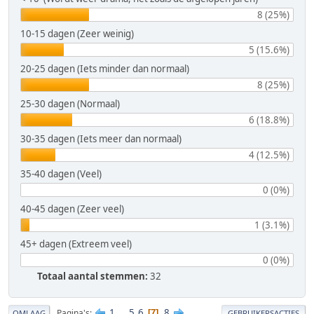
8 (25%)
10-15 dagen (Zeer weinig)
5 (15.6%)
20-25 dagen (Iets minder dan normaal)
8 (25%)
25-30 dagen (Normaal)
6 (18.8%)
30-35 dagen (Iets meer dan normaal)
4 (12.5%)
35-40 dagen (Veel)
0 (0%)
40-45 dagen (Zeer veel)
1 (3.1%)
45+ dagen (Extreem veel)
0 (0%)
Totaal aantal stemmen:
32
1
...
5
6
8
Pagina's
7
OMLAAG
GEBRUIKERSACTIES