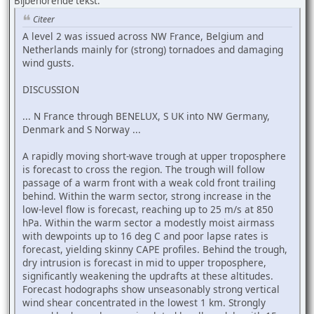
Bijbehorende tekst:
Citeer
A level 2 was issued across NW France, Belgium and
Netherlands mainly for (strong) tornadoes and damaging
wind gusts.
DISCUSSION
... N France through BENELUX, S UK into NW Germany,
Denmark and S Norway ...
A rapidly moving short-wave trough at upper troposphere
is forecast to cross the region. The trough will follow
passage of a warm front with a weak cold front trailing
behind. Within the warm sector, strong increase in the
low-level flow is forecast, reaching up to 25 m/s at 850
hPa. Within the warm sector a modestly moist airmass
with dewpoints up to 16 deg C and poor lapse rates is
forecast, yielding skinny CAPE profiles. Behind the trough,
dry intrusion is forecast in mid to upper troposphere,
significantly weakening the updrafts at these altitudes.
Forecast hodographs show unseasonably strong vertical
wind shear concentrated in the lowest 1 km. Strongly