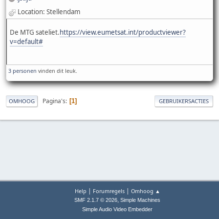
Location: Stellendam
De MTG sateliet.
https://view.eumetsat.int/productviewer?
v=default#
3 personen
vinden dit leuk.
Pagina's
1
OMHOOG
GEBRUIKERSACTIES
|
|
Help
Forumregels
Omhoog ▲
,
SMF 2.1.7 © 2026
Simple Machines
Simple Audio Video Embedder