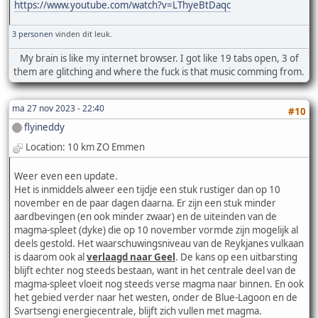
https://www.youtube.com/watch?v=LThyeBtDaqc
3 personen
vinden dit leuk.
My brain is like my internet browser. I got like 19 tabs open, 3 of
them are glitching and where the fuck is that music comming from.
ma 27 nov 2023 - 22:40
#10
flyineddy
Location: 10 km ZO Emmen
Weer even een update.
Het is inmiddels alweer een tijdje een stuk rustiger dan op 10
november en de paar dagen daarna. Er zijn een stuk minder
aardbevingen (en ook minder zwaar) en de uiteinden van de
magma-spleet (dyke) die op 10 november vormde zijn mogelijk al
deels gestold. Het waarschuwingsniveau van de Reykjanes vulkaan
is daarom ook al
verlaagd naar Geel
. De kans op een uitbarsting
blijft echter nog steeds bestaan, want in het centrale deel van de
magma-spleet vloeit nog steeds verse magma naar binnen. En ook
het gebied verder naar het westen, onder de Blue-Lagoon en de
Svartsengi energiecentrale, blijft zich vullen met magma.