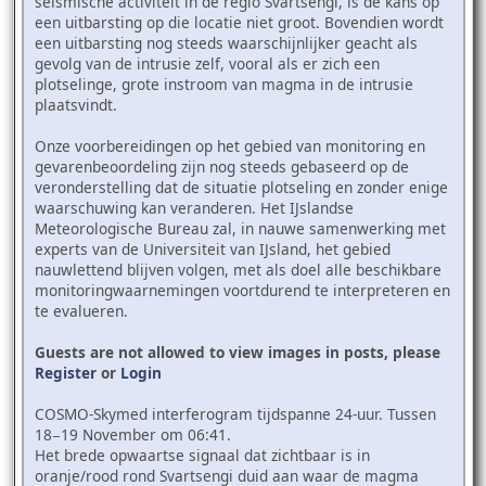
seismische activiteit in de regio Svartsengi, is de kans op
een uitbarsting op die locatie niet groot. Bovendien wordt
een uitbarsting nog steeds waarschijnlijker geacht als
gevolg van de intrusie zelf, vooral als er zich een
plotselinge, grote instroom van magma in de intrusie
plaatsvindt.
Onze voorbereidingen op het gebied van monitoring en
gevarenbeoordeling zijn nog steeds gebaseerd op de
veronderstelling dat de situatie plotseling en zonder enige
waarschuwing kan veranderen. Het IJslandse
Meteorologische Bureau zal, in nauwe samenwerking met
experts van de Universiteit van IJsland, het gebied
nauwlettend blijven volgen, met als doel alle beschikbare
monitoringwaarnemingen voortdurend te interpreteren en
te evalueren.
Guests are not allowed to view images in posts, please
Register
or
Login
COSMO-Skymed interferogram tijdspanne 24-uur. Tussen
18−19 November om 06:41.
Het brede opwaartse signaal dat zichtbaar is in
oranje/rood rond Svartsengi duid aan waar de magma