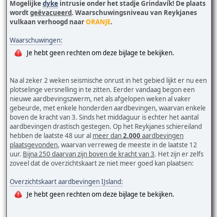
Mogelijke
dyke
intrusie onder het stadje Grindavík! De plaats
wordt
geëvacueerd
. Waarschuwingsniveau van Reykjanes
vulkaan verhoogd naar
ORANJE
.
Waarschuwingen:
Je hebt geen rechten om deze bijlage te bekijken.
Na al zeker 2 weken seismische onrust in het gebied lijkt er nu een
plotselinge versnelling in te zitten. Eerder vandaag begon een
nieuwe aardbevingszwerm, net als afgelopen weken al vaker
gebeurde, met enkele honderden aardbevingen, waarvan enkele
boven de kracht van 3. Sinds het middaguur is echter het aantal
aardbevingen drastisch gestegen. Op het Reykjanes schiereiland
hebben de laatste 48 uur al
meer dan
2.000
aardbevingen
plaatsgevonden
, waarvan verreweg de meeste in de laatste 12
uur.
Bijna 250 daarvan zijn boven de kracht van 3
. Het zijn er zelfs
zoveel dat de overzichtskaart ze niet meer goed kan plaatsen:
Overzichtskaart aardbevingen IJsland:
Je hebt geen rechten om deze bijlage te bekijken.