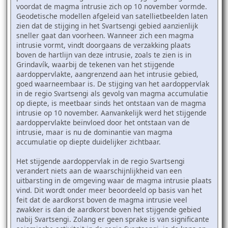
voordat de magma intrusie zich op 10 november vormde.
Geodetische modellen afgeleid van satellietbeelden laten
zien dat de stijging in het Svartsengi gebied aanzienlijk
sneller gaat dan voorheen. Wanneer zich een magma
intrusie vormt, vindt doorgaans de verzakking plaats
boven de hartlijn van deze intrusie, zoals te zien is in
Grindavík, waarbij de tekenen van het stijgende
aardoppervlakte, aangrenzend aan het intrusie gebied,
goed waarneembaar is. De stijging van het aardoppervlak
in de regio Svartsengi als gevolg van magma accumulatie
op diepte, is meetbaar sinds het ontstaan van de magma
intrusie op 10 november. Aanvankelijk werd het stijgende
aardoppervlakte beïnvloed door het ontstaan van de
intrusie, maar is nu de dominantie van magma
accumulatie op diepte duidelijker zichtbaar.
Het stijgende aardoppervlak in de regio Svartsengi
verandert niets aan de waarschijnlijkheid van een
uitbarsting in de omgeving waar de magma intrusie plaats
vind. Dit wordt onder meer beoordeeld op basis van het
feit dat de aardkorst boven de magma intrusie veel
zwakker is dan de aardkorst boven het stijgende gebied
nabij Svartsengi. Zolang er geen sprake is van significante