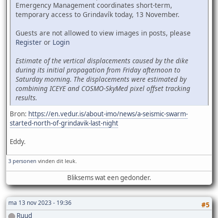
Emergency Management coordinates short-term,
temporary access to Grindavík today, 13 November.
Guests are not allowed to view images in posts, please
Register
or
Login
Estimate of the vertical displacements caused by the dike
during its initial propagation from Friday afternoon to
Saturday morning. The displacements were estimated by
combining ICEYE and COSMO-SkyMed pixel offset tracking
results.
Bron:
https://en.vedur.is/about-imo/news/a-seismic-swarm-
started-north-of-grindavik-last-night
Eddy.
3 personen
vinden dit leuk.
Bliksems wat een gedonder.
ma 13 nov 2023 - 19:36
#5
Ruud