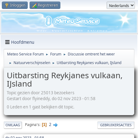
Inloggen
Registreren
Hoofdmenu
Meteo Service Forum
Forum
Discussie omtrent het weer
►
►
Natuurverschijnselen
Uitbarsting Reykjanes vulkaan, IJsland
►
►
Uitbarsting Reykjanes vulkaan,
IJsland
Topic gezien door 25013 bezoekers
Gestart door flyineddy, do 02 nov 2023 - 01:58
0 Leden en 1 gast bekijken dit topic.
2
Pagina's
1
OMLAAG
GEBRUIKERSACTIES
do 02 nov 2023 - 01:58