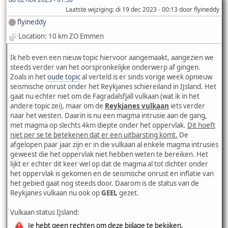
Laatste wijziging
: di 19 dec 2023 - 00:13 door flyineddy
flyineddy
Location: 10 km ZO Emmen
Ik heb even een nieuw topic hiervoor aangemaakt, aangezien we
steeds verder van het oorspronkelijke onderwerp af gingen.
Zoals in het
oude topic
al verteld is er sinds vorige week opnieuw
seismische onrust onder het Reykjanes schiereiland in IJsland. Het
gaat nu echter niet om de Fagradalsfjall vulkaan (wat ik in het
andere topic zei), maar om de
Reykjanes vulkaan
iets verder
naar het westen. Daarin is nu een magma intrusie aan de gang,
met magma op slechts 4km diepte onder het oppervlak.
Dit hoeft
niet per se te betekenen dat er een uitbarsting komt.
De
afgelopen paar jaar zijn er in die vulkaan al enkele magma intrusies
geweest die het oppervlak niet hebben weten te bereiken. Het
lijkt er echter dit keer wel op dat de magma al tot dichter onder
het oppervlak is gekomen en de seismische onrust en inflatie van
het gebied gaat nog steeds door. Daarom is de status van de
Reykjanes vulkaan nu ook op
GEEL
gezet.
Vulkaan status IJsland:
Je hebt geen rechten om deze bijlage te bekijken.