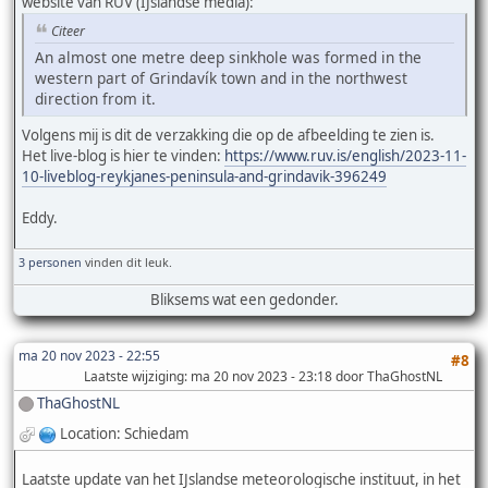
website van RÚV (IJslandse media):
Citeer
An almost one metre deep sinkhole was formed in the
western part of Grindavík town and in the northwest
direction from it.
Volgens mij is dit de verzakking die op de afbeelding te zien is.
Het live-blog is hier te vinden:
https://www.ruv.is/english/2023-11-
10-liveblog-reykjanes-peninsula-and-grindavik-396249
Eddy.
3 personen
vinden dit leuk.
Bliksems wat een gedonder.
ma 20 nov 2023 - 22:55
#8
Laatste wijziging
: ma 20 nov 2023 - 23:18 door ThaGhostNL
ThaGhostNL
Location: Schiedam
Laatste update van het IJslandse meteorologische instituut, in het