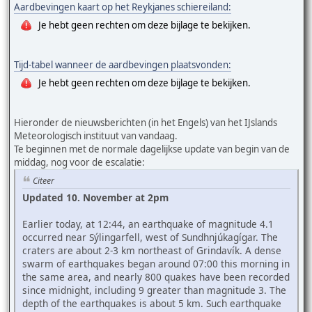
Aardbevingen kaart op het Reykjanes schiereiland:
Je hebt geen rechten om deze bijlage te bekijken.
Tijd-tabel wanneer de aardbevingen plaatsvonden:
Je hebt geen rechten om deze bijlage te bekijken.
Hieronder de nieuwsberichten (in het Engels) van het IJslands
Meteorologisch instituut van vandaag.
Te beginnen met de normale dagelijkse update van begin van de
middag, nog voor de escalatie:
Citeer
Updated 10. November at 2pm
Earlier today, at 12:44, an earthquake of magnitude 4.1
occurred near Sýlingarfell, west of Sundhnjúkagígar. The
craters are about 2-3 km northeast of Grindavík. A dense
swarm of earthquakes began around 07:00 this morning in
the same area, and nearly 800 quakes have been recorded
since midnight, including 9 greater than magnitude 3. The
depth of the earthquakes is about 5 km. Such earthquake