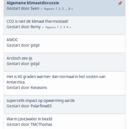
Algemene klimaatdiscussie
Gestart door
Sven
1
2
3
...
8
Pagina's
CO2 is niet de klimaat thermostaat!
Gestart door
Remy
1
2
3
4
Pagina's
AMOC
Gestart door
ijstijd
Arctisch zee ijs
Gestart door
ijstijd
Het is 40 graden warmer dan normaal in het oosten van
Antarctica.
Gestart door
4seasons
supercells impact op opwarming aarde
Gestart door
Polarflow85
Warm (zee)water in beeld
Gestart door
TMCThomas