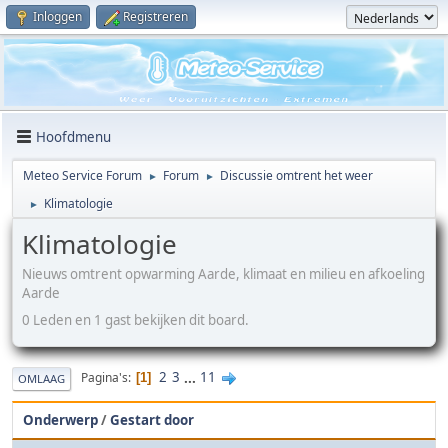
Inloggen
Registreren
Hoofdmenu
Meteo Service Forum
Forum
Discussie omtrent het weer
►
►
Klimatologie
►
Klimatologie
Nieuws omtrent opwarming Aarde, klimaat en milieu en afkoeling
Aarde
0 Leden en 1 gast bekijken dit board.
2
3
...
11
Pagina's
1
OMLAAG
Onderwerp
/
Gestart door