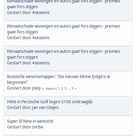
Klimaatschade woningen en auto’s gaat fors stijgen - premies
gaan fors stijgen
Gestart door
4seasons
Klimaatschade woningen en auto’s gaat fors stijgen - premies
gaan fors stijgen
Gestart door
4seasons
Klimaatschade woningen en auto’s gaat fors stijgen - premies
gaan fors stijgen
Gestart door
4seasons
Russische wetenschapper: “De nieuwe Kleine IJstijd is al
begonnen”
Gestart door
Joep
1
2
3
...
5
Pagina's
Hitte in Perzische Golf tegen 2100 ondraaglijk
Gestart door
Jan van Ooijen
Super El Nino in aantocht
Gestart door
zorba