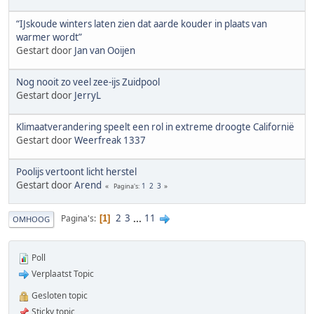
“IJskoude winters laten zien dat aarde kouder in plaats van
warmer wordt”
Gestart door
Jan van Ooijen
Nog nooit zo veel zee-ijs Zuidpool
Gestart door
JerryL
Klimaatverandering speelt een rol in extreme droogte Californië
Gestart door
Weerfreak 1337
Poolijs vertoont licht herstel
Gestart door
Arend
1
2
3
Pagina's
2
3
...
11
Pagina's
1
OMHOOG
Poll
Verplaatst Topic
Gesloten topic
Sticky topic