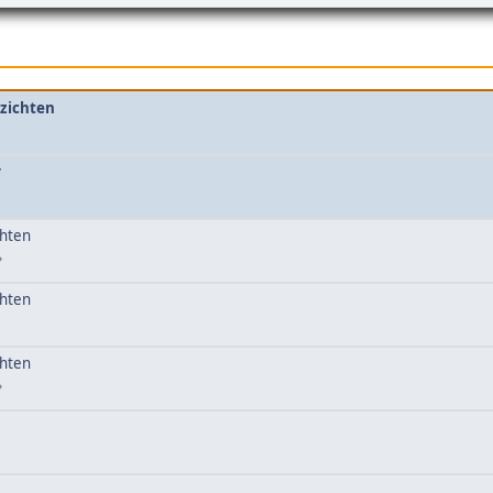
zichten
r
chten
chten
chten