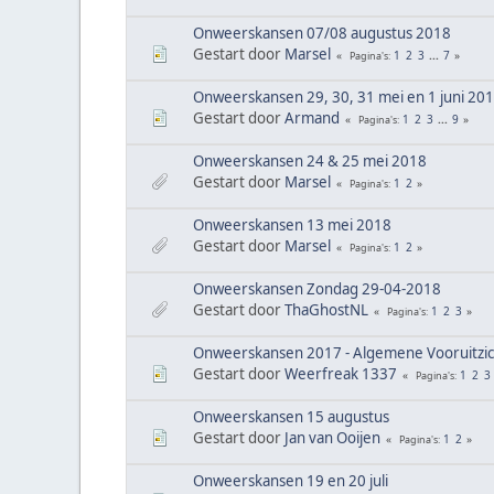
Onweerskansen 07/08 augustus 2018
Gestart door
Marsel
1
2
3
...
7
Pagina's
Onweerskansen 29, 30, 31 mei en 1 juni 20
Gestart door
Armand
1
2
3
...
9
Pagina's
Onweerskansen 24 & 25 mei 2018
Gestart door
Marsel
1
2
Pagina's
Onweerskansen 13 mei 2018
Gestart door
Marsel
1
2
Pagina's
Onweerskansen Zondag 29-04-2018
Gestart door
ThaGhostNL
1
2
3
Pagina's
Onweerskansen 2017 - Algemene Vooruitzi
Gestart door
Weerfreak 1337
1
2
3
Pagina's
Onweerskansen 15 augustus
Gestart door
Jan van Ooijen
1
2
Pagina's
Onweerskansen 19 en 20 juli