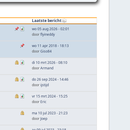
Laatste bericht
wo 05 aug 2026 - 02:01
door
flyineddy
wo 11 apr 2018 - 18:13
door
Giso84
di 10 mrt 2026 - 08:10
door
Armand
do 26 sep 2024 - 14:46
door
ijstijd
vr 15 mrt 2024 - 15:25
door
Eric
ma 10 jul 2023 - 21:23
door
Joep
zo 09 jul 2023 - 23:18