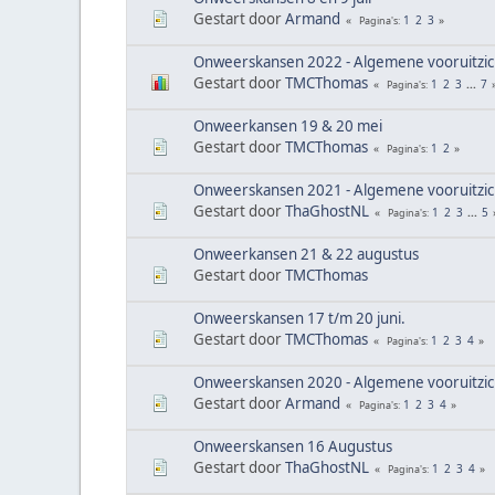
Gestart door
Armand
1
2
3
Pagina's
Onweerskansen 2022 - Algemene vooruitzi
Gestart door
TMCThomas
1
2
3
...
7
Pagina's
Onweerkansen 19 & 20 mei
Gestart door
TMCThomas
1
2
Pagina's
Onweerskansen 2021 - Algemene vooruitzi
Gestart door
ThaGhostNL
1
2
3
...
5
Pagina's
Onweerkansen 21 & 22 augustus
Gestart door
TMCThomas
Onweerskansen 17 t/m 20 juni.
Gestart door
TMCThomas
1
2
3
4
Pagina's
Onweerskansen 2020 - Algemene vooruitzi
Gestart door
Armand
1
2
3
4
Pagina's
Onweerskansen 16 Augustus
Gestart door
ThaGhostNL
1
2
3
4
Pagina's