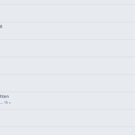
18
chten
...
15