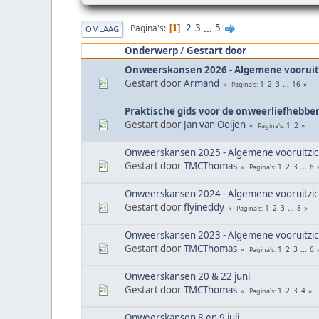
2
3
...
5
Pagina's
1
OMLAAG
Onderwerp
/
Gestart door
Onweerskansen 2026 - Algemene vooruit
Gestart door
Armand
1
2
3
...
16
Pagina's
Praktische gids voor de onweerliefhebbe
Gestart door
Jan van Ooijen
1
2
Pagina's
Onweerskansen 2025 - Algemene vooruitzi
Gestart door
TMCThomas
1
2
3
...
8
Pagina's
Onweerskansen 2024 - Algemene vooruitzi
Gestart door
flyineddy
1
2
3
...
8
Pagina's
Onweerskansen 2023 - Algemene vooruitzi
Gestart door
TMCThomas
1
2
3
...
6
Pagina's
Onweerskansen 20 & 22 juni
Gestart door
TMCThomas
1
2
3
4
Pagina's
Onweerskansen 8 en 9 juli