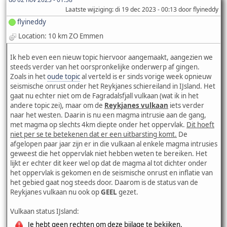
Laatste wijziging
: di 19 dec 2023 - 00:13 door flyineddy
flyineddy
Location: 10 km ZO Emmen
Ik heb even een nieuw topic hiervoor aangemaakt, aangezien we
steeds verder van het oorspronkelijke onderwerp af gingen.
Zoals in het
oude topic
al verteld is er sinds vorige week opnieuw
seismische onrust onder het Reykjanes schiereiland in IJsland. Het
gaat nu echter niet om de Fagradalsfjall vulkaan (wat ik in het
andere topic zei), maar om de
Reykjanes vulkaan
iets verder
naar het westen. Daarin is nu een magma intrusie aan de gang,
met magma op slechts 4km diepte onder het oppervlak.
Dit hoeft
niet per se te betekenen dat er een uitbarsting komt.
De
afgelopen paar jaar zijn er in die vulkaan al enkele magma intrusies
geweest die het oppervlak niet hebben weten te bereiken. Het
lijkt er echter dit keer wel op dat de magma al tot dichter onder
het oppervlak is gekomen en de seismische onrust en inflatie van
het gebied gaat nog steeds door. Daarom is de status van de
Reykjanes vulkaan nu ook op
GEEL
gezet.
Vulkaan status IJsland:
Je hebt geen rechten om deze bijlage te bekijken.