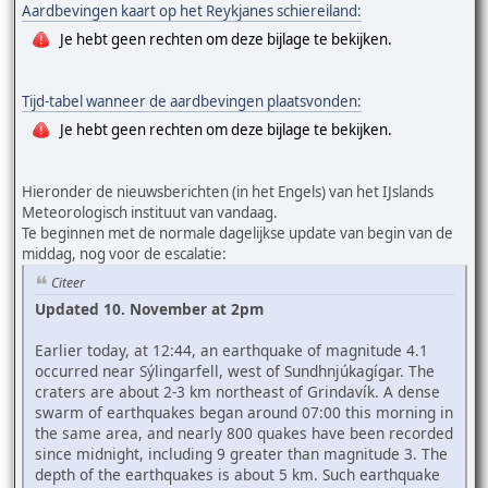
Aardbevingen kaart op het Reykjanes schiereiland:
Je hebt geen rechten om deze bijlage te bekijken.
Tijd-tabel wanneer de aardbevingen plaatsvonden:
Je hebt geen rechten om deze bijlage te bekijken.
Hieronder de nieuwsberichten (in het Engels) van het IJslands
Meteorologisch instituut van vandaag.
Te beginnen met de normale dagelijkse update van begin van de
middag, nog voor de escalatie:
Citeer
Updated 10. November at 2pm
Earlier today, at 12:44, an earthquake of magnitude 4.1
occurred near Sýlingarfell, west of Sundhnjúkagígar. The
craters are about 2-3 km northeast of Grindavík. A dense
swarm of earthquakes began around 07:00 this morning in
the same area, and nearly 800 quakes have been recorded
since midnight, including 9 greater than magnitude 3. The
depth of the earthquakes is about 5 km. Such earthquake