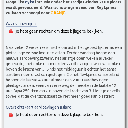
Mogelijke
dyke
intrusie onder het stadje Grindavík! De plaats
wordt
geëvacueerd
. Waarschuwingsniveau van Reykjanes
vulkaan verhoogd naar
ORANJE
.
Waarschuwingen:
Je hebt geen rechten om deze bijlage te bekijken.
Na al zeker 2 weken seismische onrust in het gebied lijkt er nu een
plotselinge versnelling in te zitten. Eerder vandaag begon een
nieuwe aardbevingszwerm, net als afgelopen weken al vaker
gebeurde, met enkele honderden aardbevingen, waarvan enkele
boven de kracht van 3. Sinds het middaguur is echter het aantal
aardbevingen drastisch gestegen. Op het Reykjanes schiereiland
hebben de laatste 48 uur al
meer dan
2.000
aardbevingen
plaatsgevonden
, waarvan verreweg de meeste in de laatste 12
uur.
Bijna 250 daarvan zijn boven de kracht van 3
. Het zijn er zelfs
zoveel dat de overzichtskaart ze niet meer goed kan plaatsen:
Overzichtskaart aardbevingen IJsland:
Je hebt geen rechten om deze bijlage te bekijken.