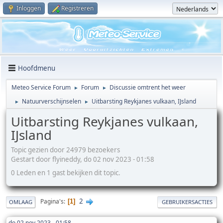
Inloggen
Registreren
Hoofdmenu
Meteo Service Forum
Forum
Discussie omtrent het weer
►
►
Natuurverschijnselen
Uitbarsting Reykjanes vulkaan, IJsland
►
►
Uitbarsting Reykjanes vulkaan,
IJsland
Topic gezien door 24979 bezoekers
Gestart door flyineddy, do 02 nov 2023 - 01:58
0 Leden en 1 gast bekijken dit topic.
2
Pagina's
1
OMLAAG
GEBRUIKERSACTIES
do 02 nov 2023 - 01:58