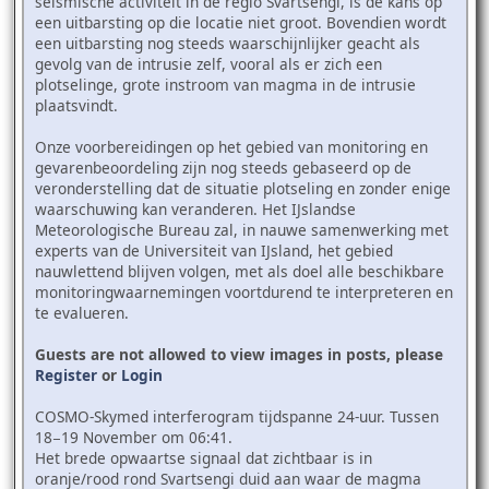
seismische activiteit in de regio Svartsengi, is de kans op
een uitbarsting op die locatie niet groot. Bovendien wordt
een uitbarsting nog steeds waarschijnlijker geacht als
gevolg van de intrusie zelf, vooral als er zich een
plotselinge, grote instroom van magma in de intrusie
plaatsvindt.
Onze voorbereidingen op het gebied van monitoring en
gevarenbeoordeling zijn nog steeds gebaseerd op de
veronderstelling dat de situatie plotseling en zonder enige
waarschuwing kan veranderen. Het IJslandse
Meteorologische Bureau zal, in nauwe samenwerking met
experts van de Universiteit van IJsland, het gebied
nauwlettend blijven volgen, met als doel alle beschikbare
monitoringwaarnemingen voortdurend te interpreteren en
te evalueren.
Guests are not allowed to view images in posts, please
Register
or
Login
COSMO-Skymed interferogram tijdspanne 24-uur. Tussen
18−19 November om 06:41.
Het brede opwaartse signaal dat zichtbaar is in
oranje/rood rond Svartsengi duid aan waar de magma