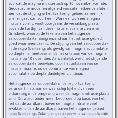
voordat de magma intrusie zich op 10 november vormde.
Geodetische modellen afgeleid van satellietbeelden laten
zien dat de stijging in het Svartsengi gebied aanzienlijk
sneller gaat dan voorheen. Wanneer zich een magma
intrusie vormt, vindt doorgaans de verzakking plaats
boven de hartlijn van deze intrusie, zoals te zien is in
Grindavík, waarbij de tekenen van het stijgende
aardoppervlakte, aangrenzend aan het intrusie gebied,
goed waarneembaar is. De stijging van het aardoppervlak
in de regio Svartsengi als gevolg van magma accumulatie
op diepte, is meetbaar sinds het ontstaan van de magma
intrusie op 10 november. Aanvankelijk werd het stijgende
aardoppervlakte beïnvloed door het ontstaan van de
intrusie, maar is nu de dominantie van magma
accumulatie op diepte duidelijker zichtbaar.
Het stijgende aardoppervlak in de regio Svartsengi
verandert niets aan de waarschijnlijkheid van een
uitbarsting in de omgeving waar de magma intrusie plaats
vind. Dit wordt onder meer beoordeeld op basis van het
feit dat de aardkorst boven de magma intrusie veel
zwakker is dan de aardkorst boven het stijgende gebied
nabij Svartsengi. Zolang er geen sprake is van significante