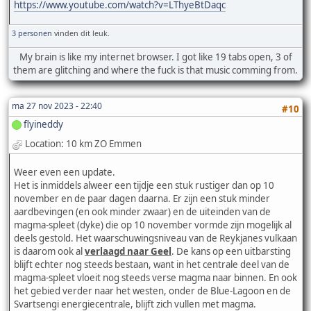
https://www.youtube.com/watch?v=LThyeBtDaqc
3 personen
vinden dit leuk.
My brain is like my internet browser. I got like 19 tabs open, 3 of
them are glitching and where the fuck is that music comming from.
ma 27 nov 2023 - 22:40
#10
flyineddy
Location: 10 km ZO Emmen
Weer even een update.
Het is inmiddels alweer een tijdje een stuk rustiger dan op 10
november en de paar dagen daarna. Er zijn een stuk minder
aardbevingen (en ook minder zwaar) en de uiteinden van de
magma-spleet (dyke) die op 10 november vormde zijn mogelijk al
deels gestold. Het waarschuwingsniveau van de Reykjanes vulkaan
is daarom ook al
verlaagd naar Geel
. De kans op een uitbarsting
blijft echter nog steeds bestaan, want in het centrale deel van de
magma-spleet vloeit nog steeds verse magma naar binnen. En ook
het gebied verder naar het westen, onder de Blue-Lagoon en de
Svartsengi energiecentrale, blijft zich vullen met magma.