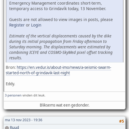
Emergency Management coordinates short-term,
temporary access to Grindavík today, 13 November.
Guests are not allowed to view images in posts, please
Register
or
Login
Estimate of the vertical displacements caused by the dike
during its initial propagation from Friday afternoon to
Saturday morning. The displacements were estimated by
combining ICEYE and COSMO-SkyMed pixel offset tracking
results.
Bron:
https://en.vedur.is/about-imo/news/a-seismic-swarm-
started-north-of-grindavik-last-night
Eddy.
3 personen
vinden dit leuk.
Bliksems wat een gedonder.
ma 13 nov 2023 - 19:36
#5
Ruud