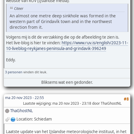
website van RÚV (IJslandse media):
Citeer
An almost one metre deep sinkhole was formed in the
western part of Grindavík town and in the northwest
direction from it.
Volgens mij is dit de verzakking die op de afbeelding te zien is.
Het live-blog is hier te vinden:
https://www.ruv.is/english/2023-11-
10-liveblog-reykjanes-peninsula-and-grindavik-396249
Eddy.
3 personen
vinden dit leuk.
Bliksems wat een gedonder.
ma 20 nov 2023 - 22:55
#8
Laatste wijziging
: ma 20 nov 2023 - 23:18 door ThaGhostNL
ThaGhostNL
Location: Schiedam
Laatste update van het IJslandse meteorologische instituut, in het