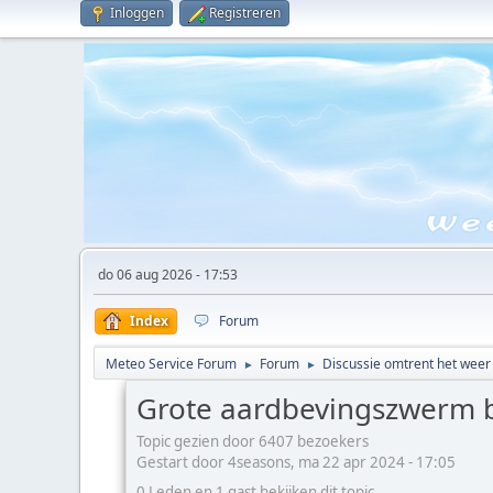
Inloggen
Registreren
do 06 aug 2026 - 17:53
Index
Forum
Meteo Service Forum
Forum
Discussie omtrent het weer
►
►
Grote aardbevingszwerm bij
Topic gezien door 6407 bezoekers
Gestart door 4seasons, ma 22 apr 2024 - 17:05
0 Leden en 1 gast bekijken dit topic.