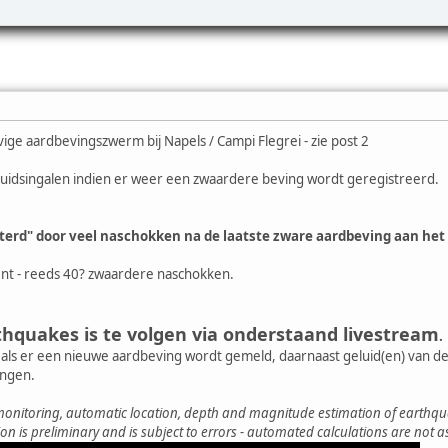
vige aardbevingszwerm bij Napels / Campi Flegrei - zie post 2
eluidsingalen indien er weer een zwaardere beving wordt geregistreerd.
terd" door veel naschokken na de laatste zware aardbeving aan het
nt - reeds 40? zwaardere naschokken.
thquakes is te volgen via onderstaand livestream
.
 als er een nieuwe aardbeving wordt gemeld, daarnaast geluid(en) van de
ngen.
 monitoring, automatic location, depth and magnitude estimation of earthq
on is preliminary and is subject to errors - automated calculations are not 